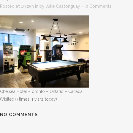
Posted at 19:25h
in
by
Julie Castonguay
0 Comments
Chelsea Hotel -Toronto – Ontario – Canada
(Visited 9 times, 1 visits today)
NO COMMENTS