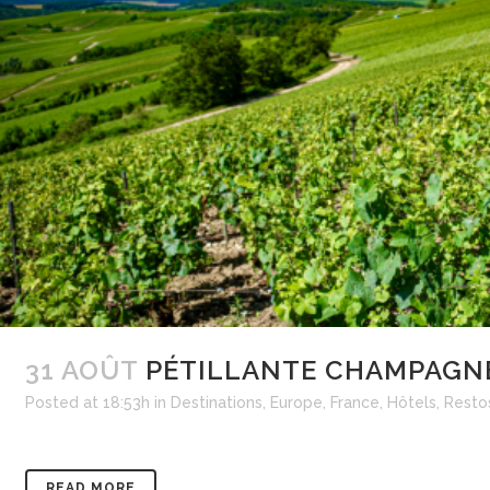
31 AOÛT
PÉTILLANTE CHAMPAGN
Posted at 18:53h
in
Destinations
,
Europe
,
France
,
Hôtels
,
Resto
READ MORE