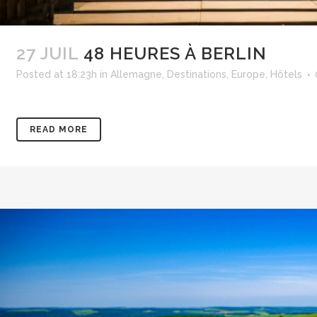
27 JUIL
48 HEURES À BERLIN
Posted at 18:23h
in
Allemagne
,
Destinations
,
Europe
,
Hôtels
READ MORE