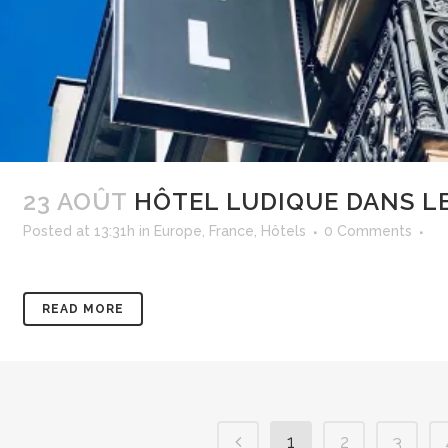
23 AOÛT
HÔTEL LUDIQUE DANS LE
Posted at 13:31h
in
Europe
,
France
,
Hôtels
0 Comments
READ MORE
1
2
3