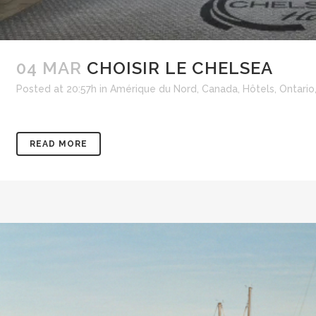
04 MAR
CHOISIR LE CHELSEA
Posted at 20:57h
in
Amérique du Nord
,
Canada
,
Hôtels
,
Ontario
READ MORE