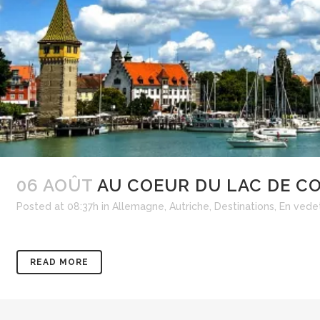
06 AOÛT
AU COEUR DU LAC DE C
Posted at 08:37h
in
Allemagne
,
Autriche
,
Destinations
,
En vede
READ MORE