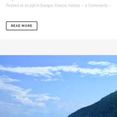
Posted at 21:25h
in
Europe
,
France
,
Hôtels
0 Comments
READ MORE