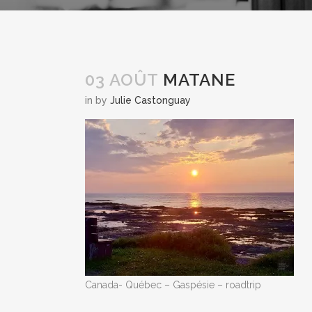
03 AOÛT
MATANE
in
by
Julie Castonguay
Canada- Québec – Gaspésie – roadtrip