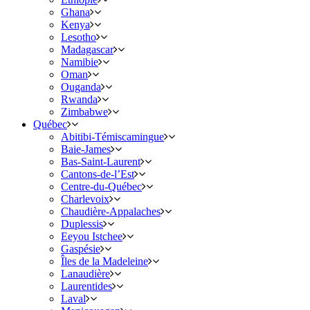
Ghana
Kenya
Lesotho
Madagascar
Namibie
Oman
Ouganda
Rwanda
Zimbabwe
Québec
Abitibi-Témiscamingue
Baie-James
Bas-Saint-Laurent
Cantons-de-l’Est
Centre-du-Québec
Charlevoix
Chaudière-Appalaches
Duplessis
Eeyou Istchee
Gaspésie
Îles de la Madeleine
Lanaudière
Laurentides
Laval