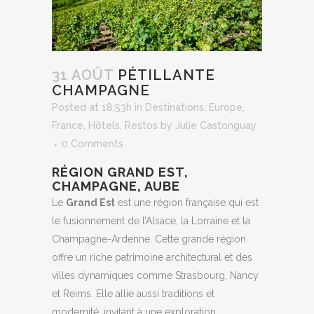
31 AOÛT
PÉTILLANTE
CHAMPAGNE
Posted at 18:53h
in
Destinations
,
Europe
,
France
,
Hôtels
,
Restos
by
Julie Castonguay
0 Comments
RÉGION GRAND EST,
CHAMPAGNE, AUBE
Le
Grand Est
est une région française qui est
le fusionnement de l’Alsace, la Lorraine et la
Champagne-Ardenne. Cette grande région
offre un riche patrimoine architectural et des
villes dynamiques comme Strasbourg, Nancy
et Reims. Elle allie aussi traditions et
modernité, invitant à une exploration