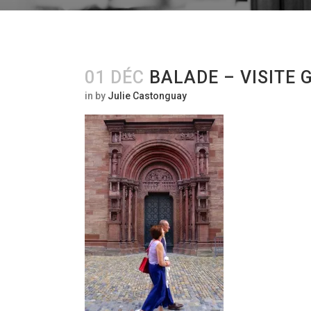
01 DÉC
BALADE – VISITE 
in
by
Julie Castonguay