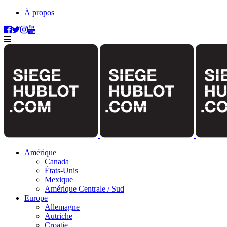
À propos
Amérique
Canada
États-Unis
Mexique
Amérique Centrale / Sud
Europe
Allemagne
Autriche
Croatie