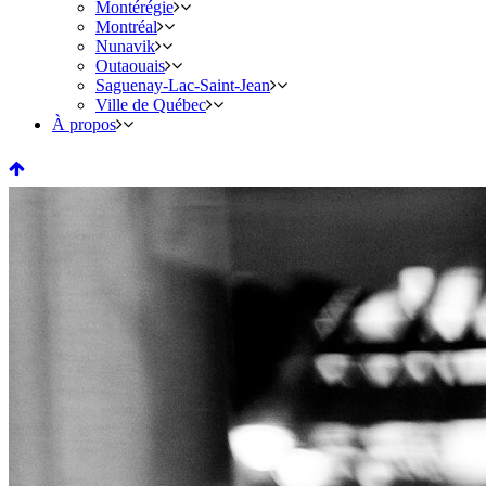
Montérégie
Montréal
Nunavik
Outaouais
Saguenay-Lac-Saint-Jean
Ville de Québec
À propos