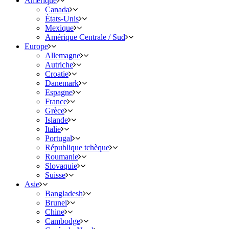
Amérique
Canada
États-Unis
Mexique
Amérique Centrale / Sud
Europe
Allemagne
Autriche
Croatie
Danemark
Espagne
France
Grèce
Islande
Italie
Portugal
République tchèque
Roumanie
Slovaquie
Suisse
Asie
Bangladesh
Brunei
Chine
Cambodge