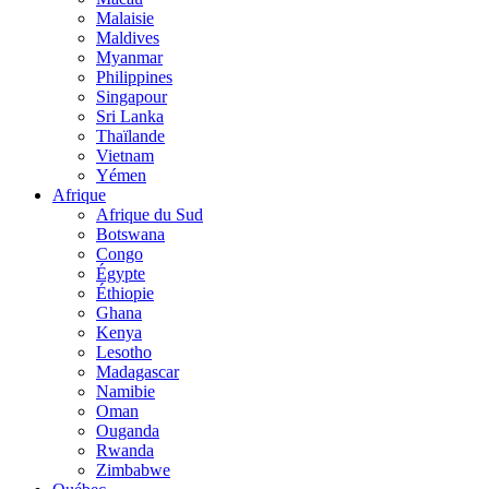
Malaisie
Maldives
Myanmar
Philippines
Singapour
Sri Lanka
Thaïlande
Vietnam
Yémen
Afrique
Afrique du Sud
Botswana
Congo
Égypte
Éthiopie
Ghana
Kenya
Lesotho
Madagascar
Namibie
Oman
Ouganda
Rwanda
Zimbabwe