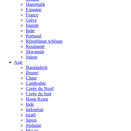
Danemark
Espagne
France
Grèce
Islande
Italie
Portugal
République tchèque
Roumanie
Slovaquie
Suisse
Asie
Bangladesh
Brunei
Chine
Cambodge
Corée du Nord
Corée du Sud
Hong Kong
Inde
Indonésie
Israël
Japon
Jordanie
Macau