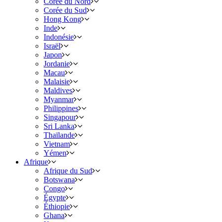
Corée du Nord
Corée du Sud
Hong Kong
Inde
Indonésie
Israël
Japon
Jordanie
Macau
Malaisie
Maldives
Myanmar
Philippines
Singapour
Sri Lanka
Thaïlande
Vietnam
Yémen
Afrique
Afrique du Sud
Botswana
Congo
Égypte
Éthiopie
Ghana