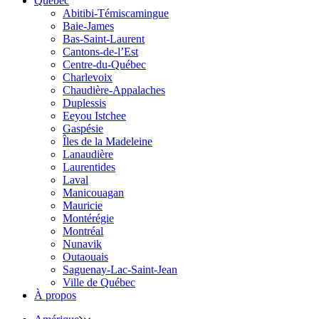
Québec
Abitibi-Témiscamingue
Baie-James
Bas-Saint-Laurent
Cantons-de-l’Est
Centre-du-Québec
Charlevoix
Chaudière-Appalaches
Duplessis
Eeyou Istchee
Gaspésie
Îles de la Madeleine
Lanaudière
Laurentides
Laval
Manicouagan
Mauricie
Montérégie
Montréal
Nunavik
Outaouais
Saguenay-Lac-Saint-Jean
Ville de Québec
À propos