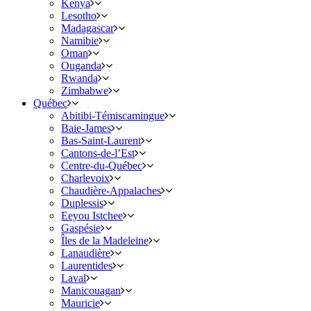
Kenya
Lesotho
Madagascar
Namibie
Oman
Ouganda
Rwanda
Zimbabwe
Québec
Abitibi-Témiscamingue
Baie-James
Bas-Saint-Laurent
Cantons-de-l’Est
Centre-du-Québec
Charlevoix
Chaudière-Appalaches
Duplessis
Eeyou Istchee
Gaspésie
Îles de la Madeleine
Lanaudière
Laurentides
Laval
Manicouagan
Mauricie