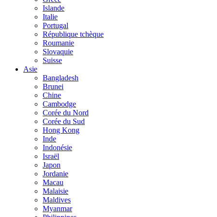
Islande
Italie
Portugal
République tchèque
Roumanie
Slovaquie
Suisse
Asie
Bangladesh
Brunei
Chine
Cambodge
Corée du Nord
Corée du Sud
Hong Kong
Inde
Indonésie
Israël
Japon
Jordanie
Macau
Malaisie
Maldives
Myanmar