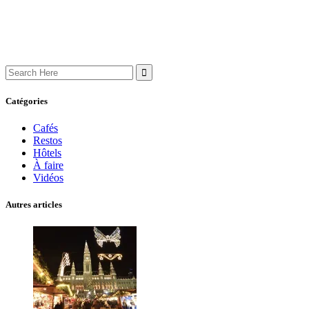
Search
for:
Catégories
Cafés
Restos
Hôtels
À faire
Vidéos
Autres articles