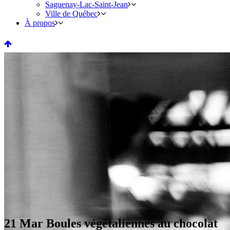
Saguenay-Lac-Saint-Jean
Ville de Québec
À propos
21 Mar
Boules végétaliennes au chocolat