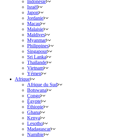
Indonésie
Israël
Japon
Jordanie
Macau
Malaisie
Maldives
Myanmar
Philippines
Singapour
Sri Lanka
Thaïlande
Vietnam
Yémen
Afrique
Afrique du Sud
Botswana
Congo
Égypte
Éthiopie
Ghana
Kenya
Lesotho
Madagascar
Namibie