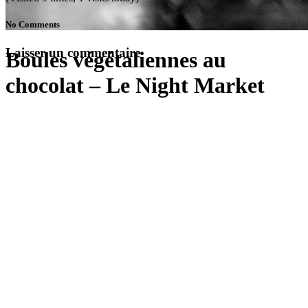
No Comments
Laisser un commentaire
Boules végétaliennes au
chocolat – Le Night Market