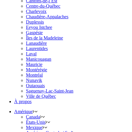
Cantons-de-l’Est
Centre-du-Québec
Charlevoix
Chaudière-Appalaches
Duplessis
Eeyou Istchee
Gaspésie
Îles de la Madeleine
Lanaudière
Laurentides
Laval
Manicouagan
Mauricie
Montérégie
Montréal
Nunavik
Outaouais
Saguenay-Lac-Saint-Jean
Ville de Québec
À propos
Amérique
Canada
États-Unis
Mexique