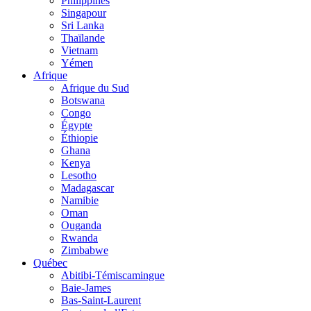
Philippines
Singapour
Sri Lanka
Thaïlande
Vietnam
Yémen
Afrique
Afrique du Sud
Botswana
Congo
Égypte
Éthiopie
Ghana
Kenya
Lesotho
Madagascar
Namibie
Oman
Ouganda
Rwanda
Zimbabwe
Québec
Abitibi-Témiscamingue
Baie-James
Bas-Saint-Laurent