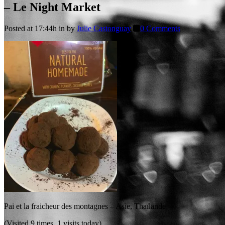
– Le Night Market
Posted at 17:44h
in
by
Julie Castonguay
0 Comments
Pai et la fraicheur des montagnes – Asie, Thaïlande
(Visited 9 times, 1 visits today)