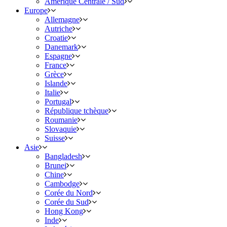
Amérique Centrale / Sud
Europe
Allemagne
Autriche
Croatie
Danemark
Espagne
France
Grèce
Islande
Italie
Portugal
République tchèque
Roumanie
Slovaquie
Suisse
Asie
Bangladesh
Brunei
Chine
Cambodge
Corée du Nord
Corée du Sud
Hong Kong
Inde