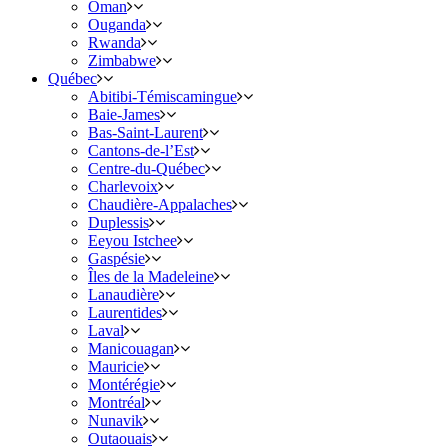
Oman
Ouganda
Rwanda
Zimbabwe
Québec
Abitibi-Témiscamingue
Baie-James
Bas-Saint-Laurent
Cantons-de-l’Est
Centre-du-Québec
Charlevoix
Chaudière-Appalaches
Duplessis
Eeyou Istchee
Gaspésie
Îles de la Madeleine
Lanaudière
Laurentides
Laval
Manicouagan
Mauricie
Montérégie
Montréal
Nunavik
Outaouais