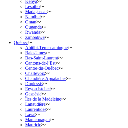
Kenya
Lesotho
Madagascar
Namibie
Oman
Ouganda
Rwanda
Zimbabwe
Québec
Abitibi-Témiscamingue
Baie-James
Bas-Saint-Laurent
Cantons-de-l’Est
Centre-du-Québec
Charlevoix
Chaudière-Appalaches
Duplessis
Eeyou Istchee
Gaspésie
Îles de la Madeleine
Lanaudière
Laurentides
Laval
Manicouagan
Mauricie