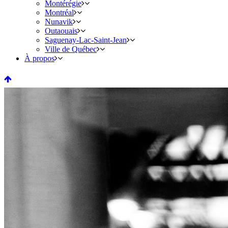
Montérégie
Montréal
Nunavik
Outaouais
Saguenay-Lac-Saint-Jean
Ville de Québec
À propos