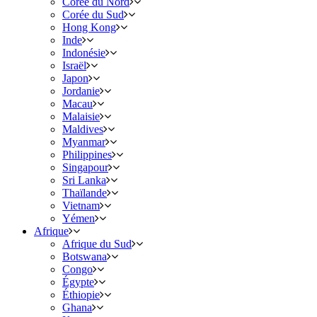
Corée du Nord
Corée du Sud
Hong Kong
Inde
Indonésie
Israël
Japon
Jordanie
Macau
Malaisie
Maldives
Myanmar
Philippines
Singapour
Sri Lanka
Thaïlande
Vietnam
Yémen
Afrique
Afrique du Sud
Botswana
Congo
Égypte
Éthiopie
Ghana