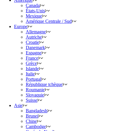
Amérique
Canada
États-Unis
Mexique
Amérique Centrale / Sud
Europe
Allemagne
Autriche
Croatie
Danemark
Espagne
France
Grèce
Islande
Italie
Portugal
République tchèque
Roumanie
Slovaquie
Suisse
Asie
Bangladesh
Brunei
Chine
Cambodge