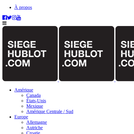
À propos
Amérique
Canada
États-Unis
Mexique
Amérique Centrale / Sud
Europe
Allemagne
Autriche
Croatie