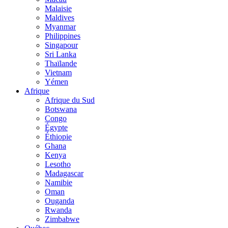
Malaisie
Maldives
Myanmar
Philippines
Singapour
Sri Lanka
Thaïlande
Vietnam
Yémen
Afrique
Afrique du Sud
Botswana
Congo
Égypte
Éthiopie
Ghana
Kenya
Lesotho
Madagascar
Namibie
Oman
Ouganda
Rwanda
Zimbabwe