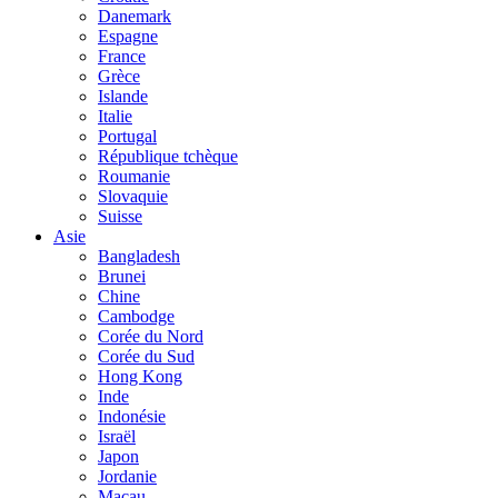
Danemark
Espagne
France
Grèce
Islande
Italie
Portugal
République tchèque
Roumanie
Slovaquie
Suisse
Asie
Bangladesh
Brunei
Chine
Cambodge
Corée du Nord
Corée du Sud
Hong Kong
Inde
Indonésie
Israël
Japon
Jordanie
Macau