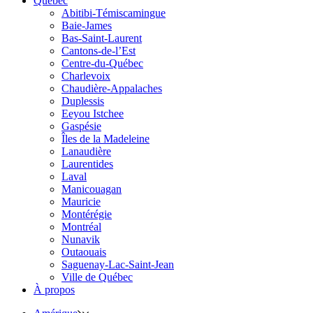
Québec
Abitibi-Témiscamingue
Baie-James
Bas-Saint-Laurent
Cantons-de-l’Est
Centre-du-Québec
Charlevoix
Chaudière-Appalaches
Duplessis
Eeyou Istchee
Gaspésie
Îles de la Madeleine
Lanaudière
Laurentides
Laval
Manicouagan
Mauricie
Montérégie
Montréal
Nunavik
Outaouais
Saguenay-Lac-Saint-Jean
Ville de Québec
À propos