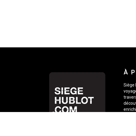
À 
Siège 
voyage
traver
découv
enrich
esprit
toujou
photos
voyage