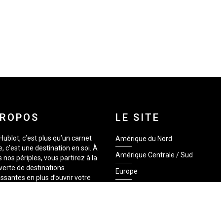
PROPOS
LE SITE
Hublot, c’est plus qu’un carnet
Amérique du Nord
, c’est une destination en soi. À
Amérique Centrale / Sud
s nos périples, vous partirez à la
erte de destinations
Europe
issantes en plus d’ouvrir votre
 à de nouveaux horizons. Avec,
Asie
rs, une facture visuelle et des
Afrique
 qui vous donneront le goût de
r. Siège hublot, c’est une fenêtre
Québec