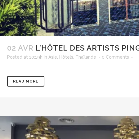
02 AVR
L’HÔTEL DES ARTISTS PIN
Posted at 10:19h
in
Asie
,
Hôtels
,
Thaïlande
0 Comments
READ MORE