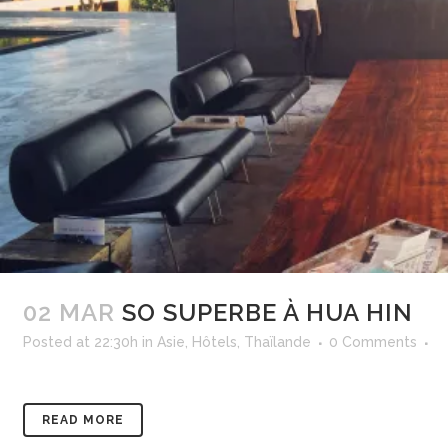
02 MAR
SO SUPERBE À HUA HIN
Posted at 22:30h
in
Asie
,
Hôtels
,
Thaïlande
0 Comments
READ MORE