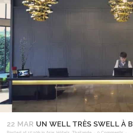
22 MAR
UN WELL TRÈS SWELL À 
Posted at 15:19h
in
Asie
,
Hôtels
,
Thaïlande
0 Comments