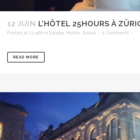
12 JUIN
L’HÔTEL 25HOURS À ZÜRI
Posted at 12:46h
in
Europe
,
Hôtels
,
Suisse
0 Comments
READ MORE