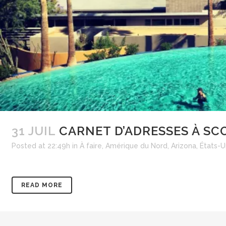
31 JUIL
CARNET D’ADRESSES À SC
Posted at 22:49h
in
À faire
,
Amérique du Nord
,
Arizona
,
États-U
READ MORE