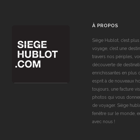
À PROPOS
Siège Hublot, c’est plus
voyage, c’est une destin
travers nos périples, vo
découverte de destinat
enrichissantes en plus d
esprit à de nouveaux ho
toujours, une facture vi
photos qui vous donner
de voyager. Siège hublo
fenêtre sur le monde,
avec nous !