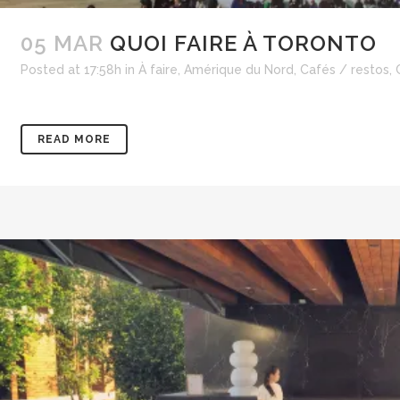
05 MAR
QUOI FAIRE À TORONTO
Posted at 17:58h
in
À faire
,
Amérique du Nord
,
Cafés / restos
,
READ MORE