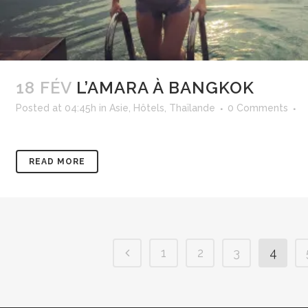
18 FÉV
L’AMARA À BANGKOK
Posted at 04:45h
in
Asie
,
Hôtels
,
Thaïlande
0 Comments
READ MORE
1
2
3
4