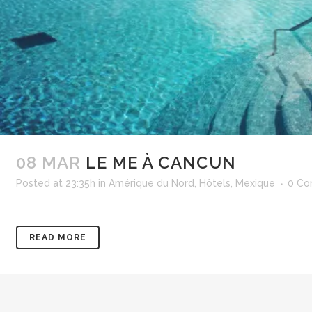
08 MAR
LE ME À CANCUN
Posted at 23:35h
in
Amérique du Nord
,
Hôtels
,
Mexique
0 C
READ MORE