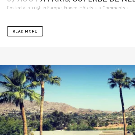
Posted at 10:05h
in
Europe
,
France
,
Hôtels
0 Comments
READ MORE