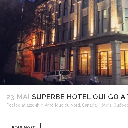
23 MAI
SUPERBE HÔTEL OUI GO À 
Posted at 12:04h
in
Amérique du Nord
,
Canada
,
Hôtels
,
Québe
READ MORE