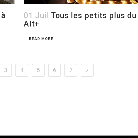
 à
01 Juil
Tous les petits plus du
Alt+
READ MORE
3
4
5
6
7