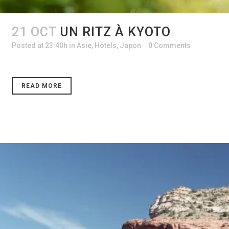
21 OCT
UN RITZ À KYOTO
Posted at 23:40h
in
Asie
,
Hôtels
,
Japon
0 Comments
READ MORE