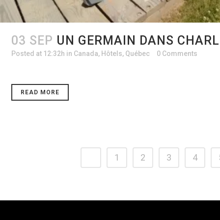
03 SEP
UN GERMAIN DANS CHARL
Posted at 12:32h
in
Canada
,
Hôtels
,
Québec
0 Comments
READ MORE
1
2
3
4