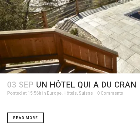
03 SEP
UN HÔTEL QUI A DU CRAN
Posted at 15:56h
in
Europe
,
Hôtels
,
Suisse
0 Comments
READ MORE