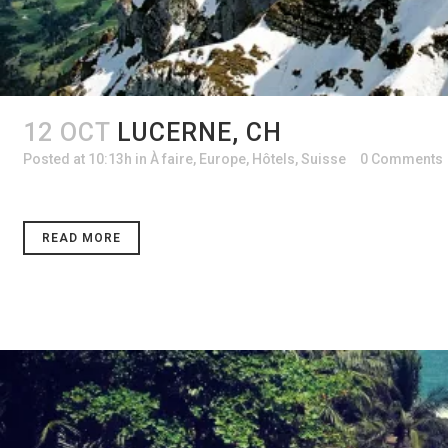
12 OCT
LUCERNE, CH
Posted at 10:13h
in
À faire
,
Europe
,
Hôtels
,
Suisse
0 Comments
READ MORE