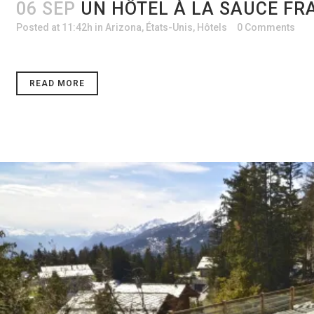
06 SEP
UN HÔTEL À LA SAUCE FR
Posted at 11:42h
in
Arizona
,
États-Unis
,
Hôtels
0 Comments
READ MORE