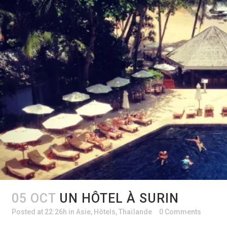
05 OCT
UN HÔTEL À SURIN
Posted at 22:26h
in
Asie
,
Hôtels
,
Thaïlande
0 Comments