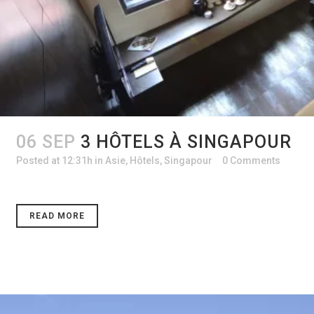
06 SEP
3 HÔTELS À SINGAPOUR
Posted at 12:31h
in
Asie
,
Hôtels
,
Singapour
0 Comments
READ MORE