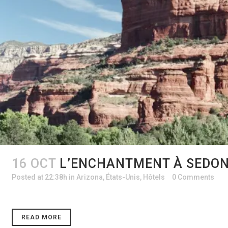
16 OCT
L’ENCHANTMENT À SEDO
Posted at 22:38h
in
Arizona
,
États-Unis
,
Hôtels
0 Comments
READ MORE