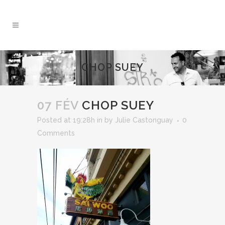
CHOP SUEY
07 FÉV
CHOP SUEY
Posted at 19:28h
in
by
Julie Castonguay
0
Comments