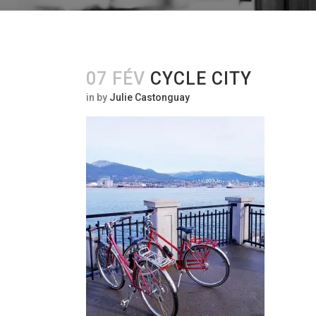
07 FÉV
CYCLE CITY
in
by
Julie Castonguay