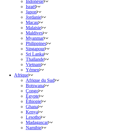
Indonésie
Israël
Japon
Jordanie
Macau
Malaisie
Maldives
Myanmar
Philippines
Singapour
Sri Lanka
Thaïlande
Vietnam
Yémen
Afrique
Afrique du Sud
Botswana
Congo
Égypte
Éthiopie
Ghana
Kenya
Lesotho
Madagascar
Namibie