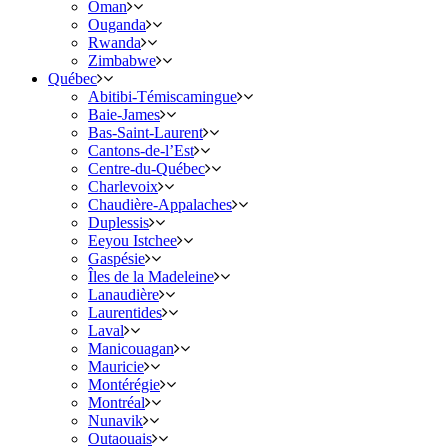
Oman
Ouganda
Rwanda
Zimbabwe
Québec
Abitibi-Témiscamingue
Baie-James
Bas-Saint-Laurent
Cantons-de-l’Est
Centre-du-Québec
Charlevoix
Chaudière-Appalaches
Duplessis
Eeyou Istchee
Gaspésie
Îles de la Madeleine
Lanaudière
Laurentides
Laval
Manicouagan
Mauricie
Montérégie
Montréal
Nunavik
Outaouais