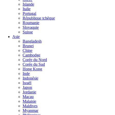
Islande
Italie
Portugal
République tchèque
Roumanie
Slovaquie
Suisse
Asie
Bangladesh
Brunei
Chine
Cambodge
Corée du Nord
Corée du Sud
Hong Kong
Inde
Indonésie
Israël
Japon
Jordanie
Macau
Malaisie
Maldives
Myanmar