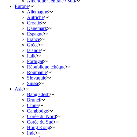
Amérique Centrale / Sud
Europe
Allemagne
Autriche
Croatie
Danemark
Espagne
France
Grèce
Islande
Italie
Portugal
République tchèque
Roumanie
Slovaquie
Suisse
Asie
Bangladesh
Brunei
Chine
Cambodge
Corée du Nord
Corée du Sud
Hong Kong
Inde