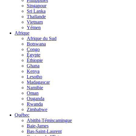
Philippines
Singapour
Sri Lanka
Thaïlande
Vietnam
Yémen
Afrique
Afrique du Sud
Botswana
Congo
Égypte
Éthiopie
Ghana
Kenya
Lesotho
Madagascar
Namibie
Oman
Ouganda
Rwanda
Zimbabwe
Québec
Abitibi-Témiscamingue
Baie-James
Bas-Saint-Laurent