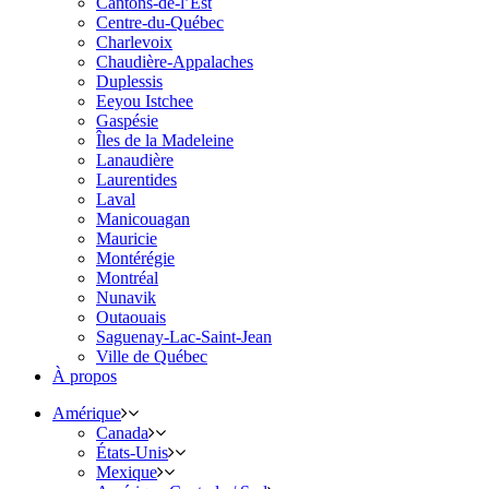
Cantons-de-l’Est
Centre-du-Québec
Charlevoix
Chaudière-Appalaches
Duplessis
Eeyou Istchee
Gaspésie
Îles de la Madeleine
Lanaudière
Laurentides
Laval
Manicouagan
Mauricie
Montérégie
Montréal
Nunavik
Outaouais
Saguenay-Lac-Saint-Jean
Ville de Québec
À propos
Amérique
Canada
États-Unis
Mexique