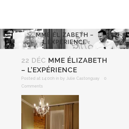
MME ÉLIZABETH –
L’EXPÉRIENCE
22 DÉC
MME ÉLIZABETH
– L’EXPÉRIENCE
Posted at 14:00h
in
by
Julie Castonguay
0
Comments