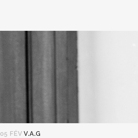
05 FÉV
V.A.G