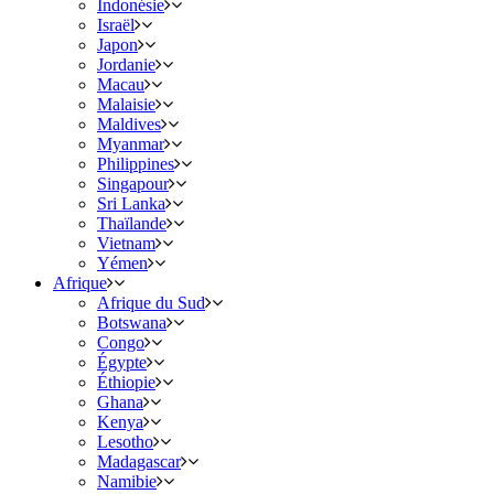
Indonésie
Israël
Japon
Jordanie
Macau
Malaisie
Maldives
Myanmar
Philippines
Singapour
Sri Lanka
Thaïlande
Vietnam
Yémen
Afrique
Afrique du Sud
Botswana
Congo
Égypte
Éthiopie
Ghana
Kenya
Lesotho
Madagascar
Namibie