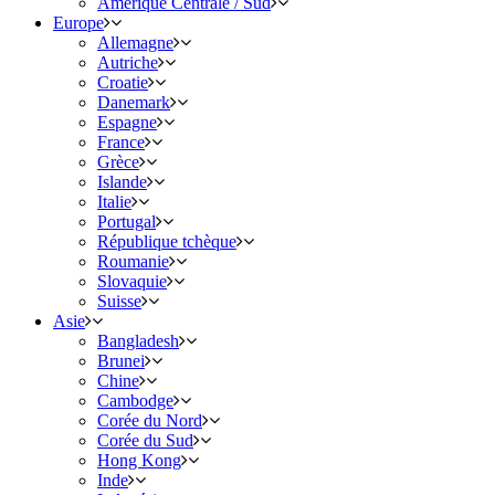
Amérique Centrale / Sud
Europe
Allemagne
Autriche
Croatie
Danemark
Espagne
France
Grèce
Islande
Italie
Portugal
République tchèque
Roumanie
Slovaquie
Suisse
Asie
Bangladesh
Brunei
Chine
Cambodge
Corée du Nord
Corée du Sud
Hong Kong
Inde