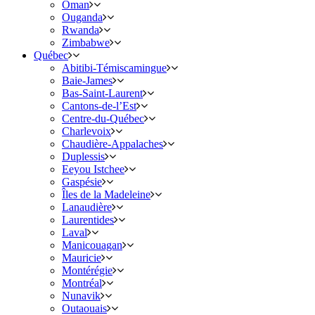
Oman
Ouganda
Rwanda
Zimbabwe
Québec
Abitibi-Témiscamingue
Baie-James
Bas-Saint-Laurent
Cantons-de-l’Est
Centre-du-Québec
Charlevoix
Chaudière-Appalaches
Duplessis
Eeyou Istchee
Gaspésie
Îles de la Madeleine
Lanaudière
Laurentides
Laval
Manicouagan
Mauricie
Montérégie
Montréal
Nunavik
Outaouais