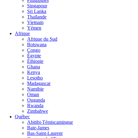
Philippines
Singapour
Sri Lanka
Thaïlande
Vietnam
Yémen
Afrique
Afrique du Sud
Botswana
Congo
Égypte
Éthiopie
Ghana
Kenya
Lesotho
Madagascar
Namibie
Oman
Ouganda
Rwanda
Zimbabwe
Québec
Abitibi-Témiscamingue
Baie-James
Bas-Saint-Laurent