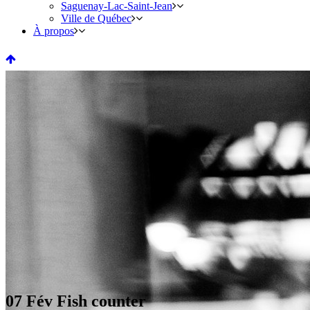
Saguenay-Lac-Saint-Jean
Ville de Québec
À propos
07 Fév
Fish counter