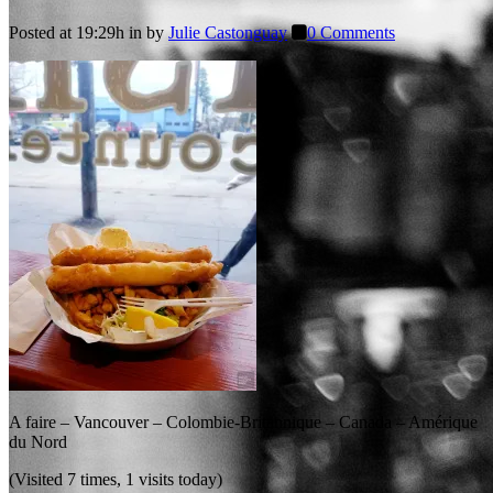
Posted at 19:29h
in
by
Julie Castonguay
0 Comments
A faire – Vancouver – Colombie-Britannique – Canada – Amérique
du Nord
(Visited 7 times, 1 visits today)