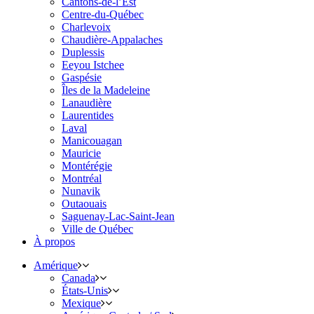
Cantons-de-l’Est
Centre-du-Québec
Charlevoix
Chaudière-Appalaches
Duplessis
Eeyou Istchee
Gaspésie
Îles de la Madeleine
Lanaudière
Laurentides
Laval
Manicouagan
Mauricie
Montérégie
Montréal
Nunavik
Outaouais
Saguenay-Lac-Saint-Jean
Ville de Québec
À propos
Amérique
Canada
États-Unis
Mexique