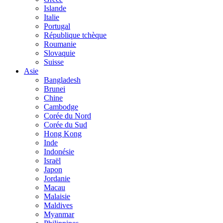
Islande
Italie
Portugal
République tchèque
Roumanie
Slovaquie
Suisse
Asie
Bangladesh
Brunei
Chine
Cambodge
Corée du Nord
Corée du Sud
Hong Kong
Inde
Indonésie
Israël
Japon
Jordanie
Macau
Malaisie
Maldives
Myanmar