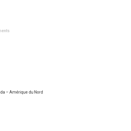
H
ents
ada – Amérique du Nord