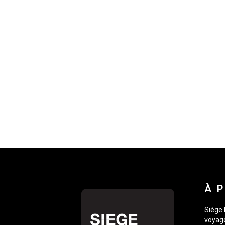
À 
Siège 
voyage