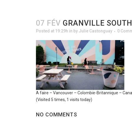
07 FÉV
GRANVILLE SOUT
Posted at 19:29h
in
by
Julie Castonguay
0 Comm
A faire – Vancouver – Colombie-Britannique – Can
(Visited 5 times, 1 visits today)
NO COMMENTS