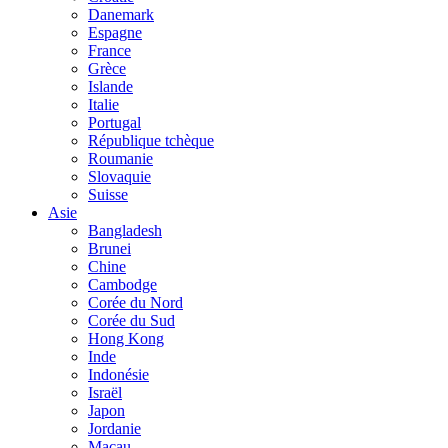
Danemark
Espagne
France
Grèce
Islande
Italie
Portugal
République tchèque
Roumanie
Slovaquie
Suisse
Asie
Bangladesh
Brunei
Chine
Cambodge
Corée du Nord
Corée du Sud
Hong Kong
Inde
Indonésie
Israël
Japon
Jordanie
Macau