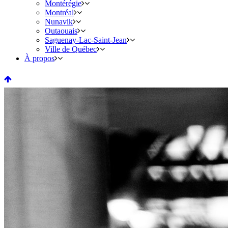
Montérégie
Montréal
Nunavik
Outaouais
Saguenay-Lac-Saint-Jean
Ville de Québec
À propos