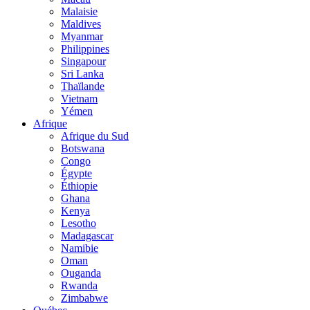
Malaisie
Maldives
Myanmar
Philippines
Singapour
Sri Lanka
Thaïlande
Vietnam
Yémen
Afrique
Afrique du Sud
Botswana
Congo
Égypte
Éthiopie
Ghana
Kenya
Lesotho
Madagascar
Namibie
Oman
Ouganda
Rwanda
Zimbabwe