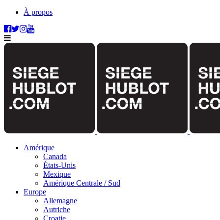
À propos
Amérique
Canada
États-Unis
Mexique
Amérique Centrale / Sud
Europe
Allemagne
Autriche
Croatie