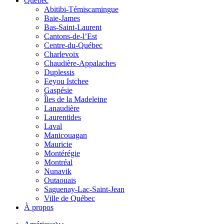
Québec
Abitibi-Témiscamingue
Baie-James
Bas-Saint-Laurent
Cantons-de-l’Est
Centre-du-Québec
Charlevoix
Chaudière-Appalaches
Duplessis
Eeyou Istchee
Gaspésie
Îles de la Madeleine
Lanaudière
Laurentides
Laval
Manicouagan
Mauricie
Montérégie
Montréal
Nunavik
Outaouais
Saguenay-Lac-Saint-Jean
Ville de Québec
À propos