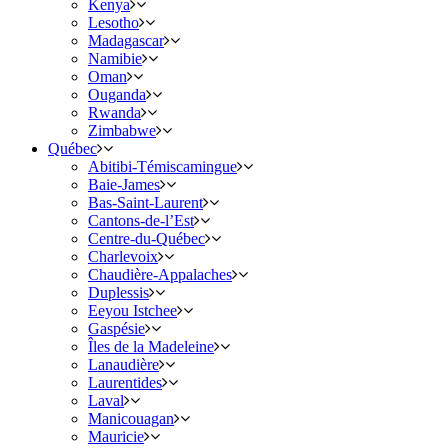
Kenya
Lesotho
Madagascar
Namibie
Oman
Ouganda
Rwanda
Zimbabwe
Québec
Abitibi-Témiscamingue
Baie-James
Bas-Saint-Laurent
Cantons-de-l’Est
Centre-du-Québec
Charlevoix
Chaudière-Appalaches
Duplessis
Eeyou Istchee
Gaspésie
Îles de la Madeleine
Lanaudière
Laurentides
Laval
Manicouagan
Mauricie