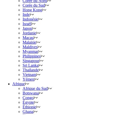
Corée du Nord
Corée du Sud
Hong Kong
Inde
Indonésie
Israël
Japon
Jordanie
Macau
Malaisie
Maldives
Myanmar
Philippines
Singapour
Sri Lanka
Thaïlande
Vietnam
Yémen
Afrique
Afrique du Sud
Botswana
Congo
Égypte
Éthiopie
Ghana