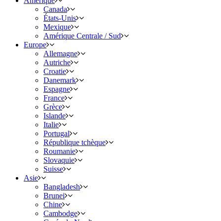
Amérique
Canada
États-Unis
Mexique
Amérique Centrale / Sud
Europe
Allemagne
Autriche
Croatie
Danemark
Espagne
France
Grèce
Islande
Italie
Portugal
République tchèque
Roumanie
Slovaquie
Suisse
Asie
Bangladesh
Brunei
Chine
Cambodge