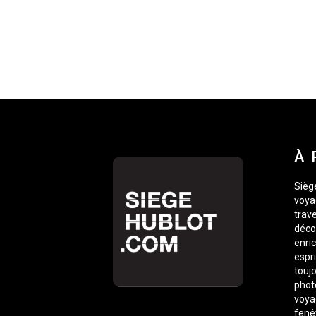
À 
Siège
voyag
trave
déco
enric
espr
toujo
phot
voyag
fenê