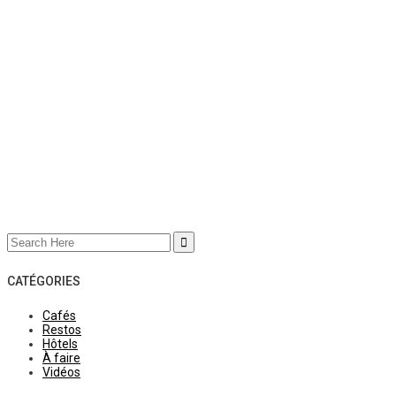
Search
for:
CATÉGORIES
Cafés
Restos
Hôtels
À faire
Vidéos