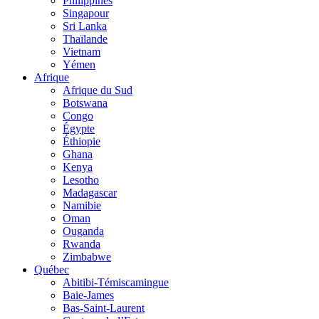
Philippines
Singapour
Sri Lanka
Thaïlande
Vietnam
Yémen
Afrique
Afrique du Sud
Botswana
Congo
Égypte
Éthiopie
Ghana
Kenya
Lesotho
Madagascar
Namibie
Oman
Ouganda
Rwanda
Zimbabwe
Québec
Abitibi-Témiscamingue
Baie-James
Bas-Saint-Laurent