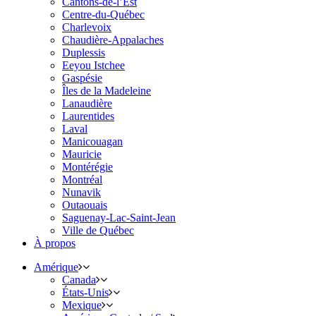
Cantons-de-l’Est
Centre-du-Québec
Charlevoix
Chaudière-Appalaches
Duplessis
Eeyou Istchee
Gaspésie
Îles de la Madeleine
Lanaudière
Laurentides
Laval
Manicouagan
Mauricie
Montérégie
Montréal
Nunavik
Outaouais
Saguenay-Lac-Saint-Jean
Ville de Québec
À propos
Amérique
Canada
États-Unis
Mexique