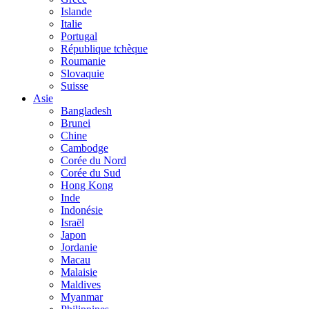
Islande
Italie
Portugal
République tchèque
Roumanie
Slovaquie
Suisse
Asie
Bangladesh
Brunei
Chine
Cambodge
Corée du Nord
Corée du Sud
Hong Kong
Inde
Indonésie
Israël
Japon
Jordanie
Macau
Malaisie
Maldives
Myanmar