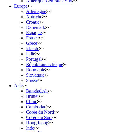
Amérique Centrale / Sud
Europe
Allemagne
Autriche
Croatie
Danemark
Espagne
France
Grèce
Islande
Italie
Portugal
République tchèque
Roumanie
Slovaquie
Suisse
Asie
Bangladesh
Brunei
Chine
Cambodge
Corée du Nord
Corée du Sud
Hong Kong
Inde