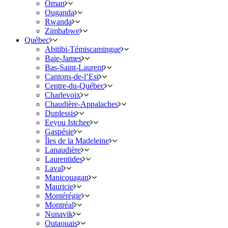
Oman
Ouganda
Rwanda
Zimbabwe
Québec
Abitibi-Témiscamingue
Baie-James
Bas-Saint-Laurent
Cantons-de-l’Est
Centre-du-Québec
Charlevoix
Chaudière-Appalaches
Duplessis
Eeyou Istchee
Gaspésie
Îles de la Madeleine
Lanaudière
Laurentides
Laval
Manicouagan
Mauricie
Montérégie
Montréal
Nunavik
Outaouais