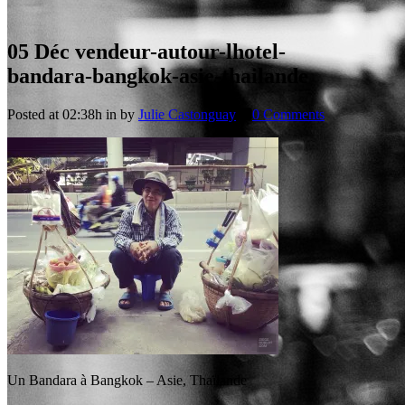
05 Déc
vendeur-autour-lhotel-
bandara-bangkok-asie-thailande
Posted at 02:38h
in
by
Julie Castonguay
0 Comments
Un Bandara à Bangkok – Asie, Thaïlande