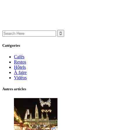
Search
for:
Catégories
Cafés
Restos
Hôtels
À faire
Vidéos
Autres articles