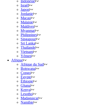
Indonésie
Israël
Japon
Jordanie
Macau
Malaisie
Maldives
Myanmar
Philippines
Singapour
Sri Lanka
Thaïlande
Vietnam
Yémen
Afrique
Afrique du Sud
Botswana
Congo
Égypte
Éthiopie
Ghana
Kenya
Lesotho
Madagascar
Namibie