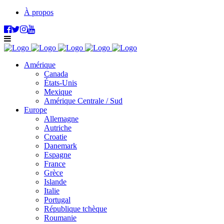
À propos
Amérique
Canada
États-Unis
Mexique
Amérique Centrale / Sud
Europe
Allemagne
Autriche
Croatie
Danemark
Espagne
France
Grèce
Islande
Italie
Portugal
République tchèque
Roumanie