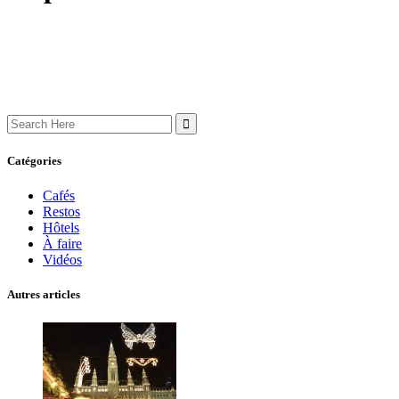
Search
for:
Catégories
Cafés
Restos
Hôtels
À faire
Vidéos
Autres articles