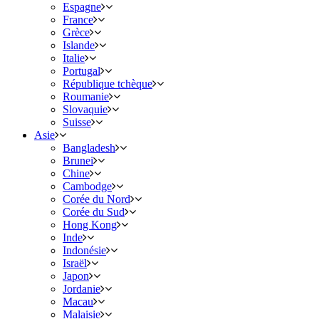
Espagne
France
Grèce
Islande
Italie
Portugal
République tchèque
Roumanie
Slovaquie
Suisse
Asie
Bangladesh
Brunei
Chine
Cambodge
Corée du Nord
Corée du Sud
Hong Kong
Inde
Indonésie
Israël
Japon
Jordanie
Macau
Malaisie