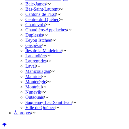
Baie-James
Bas-Saint-Laurent
Cantons-de-l’Est
Centre-du-Québec
Charlevoix
Chaudière-Appalaches
Duplessis
Eeyou Istchee
Gaspésie
Îles de la Madeleine
Lanaudière
Laurentides
Laval
Manicouagan
Mauricie
Montérégie
Montréal
Nunavik
Outaouais
Saguenay-Lac-Saint-Jean
Ville de Québec
À propos