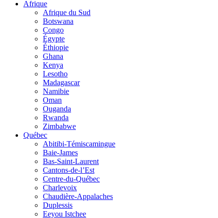
Afrique
Afrique du Sud
Botswana
Congo
Égypte
Éthiopie
Ghana
Kenya
Lesotho
Madagascar
Namibie
Oman
Ouganda
Rwanda
Zimbabwe
Québec
Abitibi-Témiscamingue
Baie-James
Bas-Saint-Laurent
Cantons-de-l’Est
Centre-du-Québec
Charlevoix
Chaudière-Appalaches
Duplessis
Eeyou Istchee