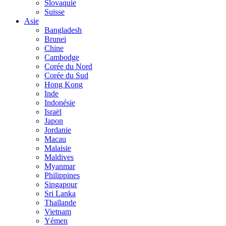
Slovaquie
Suisse
Asie
Bangladesh
Brunei
Chine
Cambodge
Corée du Nord
Corée du Sud
Hong Kong
Inde
Indonésie
Israël
Japon
Jordanie
Macau
Malaisie
Maldives
Myanmar
Philippines
Singapour
Sri Lanka
Thaïlande
Vietnam
Yémen