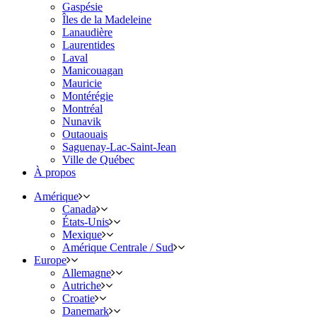
Gaspésie
Îles de la Madeleine
Lanaudière
Laurentides
Laval
Manicouagan
Mauricie
Montérégie
Montréal
Nunavik
Outaouais
Saguenay-Lac-Saint-Jean
Ville de Québec
À propos
Amérique
Canada
États-Unis
Mexique
Amérique Centrale / Sud
Europe
Allemagne
Autriche
Croatie
Danemark