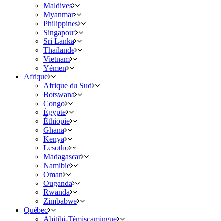
Maldives
Myanmar
Philippines
Singapour
Sri Lanka
Thaïlande
Vietnam
Yémen
Afrique
Afrique du Sud
Botswana
Congo
Égypte
Éthiopie
Ghana
Kenya
Lesotho
Madagascar
Namibie
Oman
Ouganda
Rwanda
Zimbabwe
Québec
Abitibi-Témiscamingue