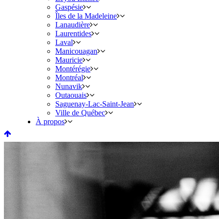
Gaspésie
Îles de la Madeleine
Lanaudière
Laurentides
Laval
Manicouagan
Mauricie
Montérégie
Montréal
Nunavik
Outaouais
Saguenay-Lac-Saint-Jean
Ville de Québec
À propos