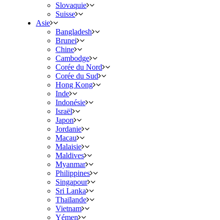
Slovaquie
Suisse
Asie
Bangladesh
Brunei
Chine
Cambodge
Corée du Nord
Corée du Sud
Hong Kong
Inde
Indonésie
Israël
Japon
Jordanie
Macau
Malaisie
Maldives
Myanmar
Philippines
Singapour
Sri Lanka
Thaïlande
Vietnam
Yémen