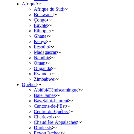
Afrique
Afrique du Sud
Botswana
Congo
Égypte
Éthiopie
Ghana
Kenya
Lesotho
Madagascar
Namibie
Oman
Ouganda
Rwanda
Zimbabwe
Québec
Abitibi-Témiscamingue
Baie-James
Bas-Saint-Laurent
Cantons-de-l’Est
Centre-du-Québec
Charlevoix
Chaudière-Appalaches
Duplessis
Eeyou Istchee