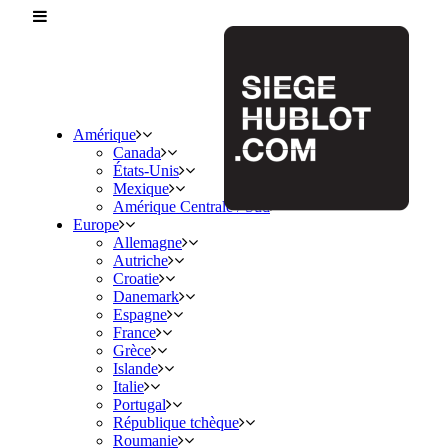
Amérique
Canada
États-Unis
Mexique
Amérique Centrale / Sud
Europe
Allemagne
Autriche
Croatie
Danemark
Espagne
France
Grèce
Islande
Italie
Portugal
République tchèque
Roumanie