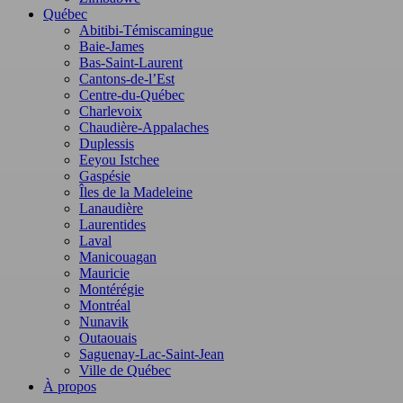
Québec
Abitibi-Témiscamingue
Baie-James
Bas-Saint-Laurent
Cantons-de-l’Est
Centre-du-Québec
Charlevoix
Chaudière-Appalaches
Duplessis
Eeyou Istchee
Gaspésie
Îles de la Madeleine
Lanaudière
Laurentides
Laval
Manicouagan
Mauricie
Montérégie
Montréal
Nunavik
Outaouais
Saguenay-Lac-Saint-Jean
Ville de Québec
À propos