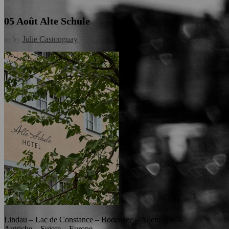
05 Août
Alte Schule
in
by
Julie Castonguay
Lindau – Lac de Constance – Bodensee – Allemagne –
Autriche – Suisse – Europe