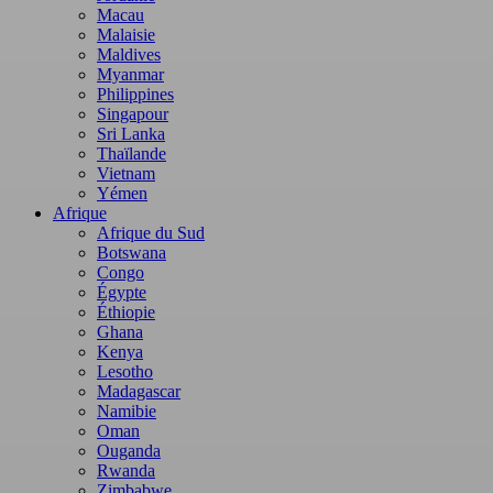
Macau
Malaisie
Maldives
Myanmar
Philippines
Singapour
Sri Lanka
Thaïlande
Vietnam
Yémen
Afrique
Afrique du Sud
Botswana
Congo
Égypte
Éthiopie
Ghana
Kenya
Lesotho
Madagascar
Namibie
Oman
Ouganda
Rwanda
Zimbabwe