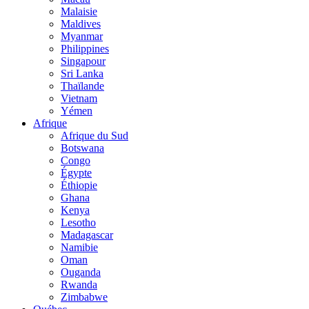
Malaisie
Maldives
Myanmar
Philippines
Singapour
Sri Lanka
Thaïlande
Vietnam
Yémen
Afrique
Afrique du Sud
Botswana
Congo
Égypte
Éthiopie
Ghana
Kenya
Lesotho
Madagascar
Namibie
Oman
Ouganda
Rwanda
Zimbabwe