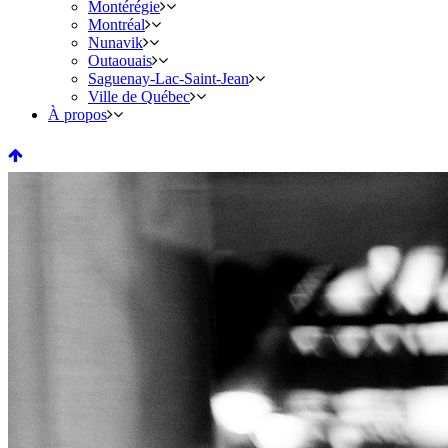
Montérégie
Montréal
Nunavik
Outaouais
Saguenay-Lac-Saint-Jean
Ville de Québec
À propos