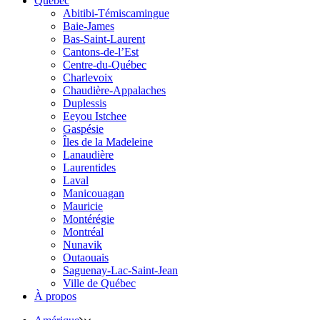
Québec
Abitibi-Témiscamingue
Baie-James
Bas-Saint-Laurent
Cantons-de-l’Est
Centre-du-Québec
Charlevoix
Chaudière-Appalaches
Duplessis
Eeyou Istchee
Gaspésie
Îles de la Madeleine
Lanaudière
Laurentides
Laval
Manicouagan
Mauricie
Montérégie
Montréal
Nunavik
Outaouais
Saguenay-Lac-Saint-Jean
Ville de Québec
À propos