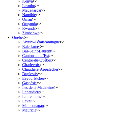
Kenya
Lesotho
Madagascar
Namibie
Oman
Ouganda
Rwanda
Zimbabwe
Québec
Abitibi-Témiscamingue
Baie-James
Bas-Saint-Laurent
Cantons-de-l’Est
Centre-du-Québec
Charlevoix
Chaudière-Appalaches
Duplessis
Eeyou Istchee
Gaspésie
Îles de la Madeleine
Lanaudière
Laurentides
Laval
Manicouagan
Mauricie