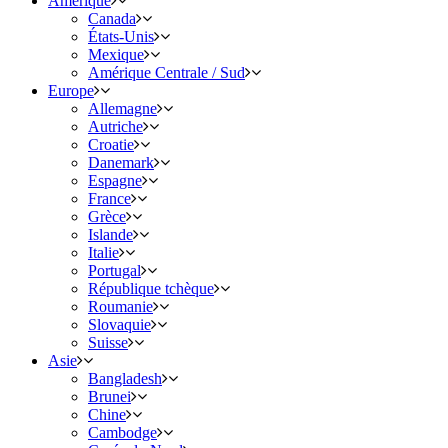
Amérique
Canada
États-Unis
Mexique
Amérique Centrale / Sud
Europe
Allemagne
Autriche
Croatie
Danemark
Espagne
France
Grèce
Islande
Italie
Portugal
République tchèque
Roumanie
Slovaquie
Suisse
Asie
Bangladesh
Brunei
Chine
Cambodge