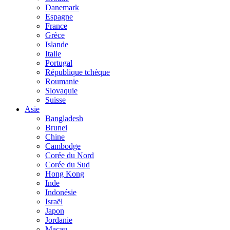
Danemark
Espagne
France
Grèce
Islande
Italie
Portugal
République tchèque
Roumanie
Slovaquie
Suisse
Asie
Bangladesh
Brunei
Chine
Cambodge
Corée du Nord
Corée du Sud
Hong Kong
Inde
Indonésie
Israël
Japon
Jordanie
Macau