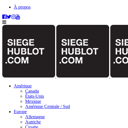
À propos
Amérique
Canada
États-Unis
Mexique
Amérique Centrale / Sud
Europe
Allemagne
Autriche
Croatie