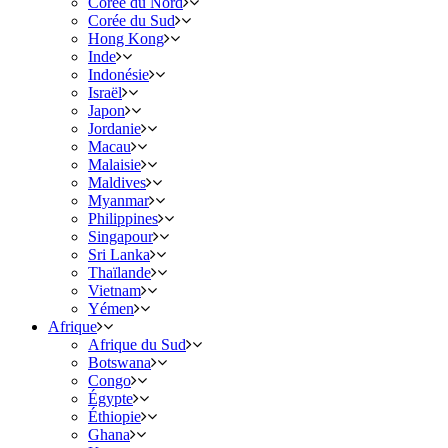
Corée du Nord
Corée du Sud
Hong Kong
Inde
Indonésie
Israël
Japon
Jordanie
Macau
Malaisie
Maldives
Myanmar
Philippines
Singapour
Sri Lanka
Thaïlande
Vietnam
Yémen
Afrique
Afrique du Sud
Botswana
Congo
Égypte
Éthiopie
Ghana