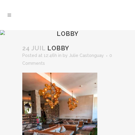
LOBBY
24 JUIL
LOBBY
Posted at 12:46h
in
by
Julie Castonguay
0
Comments