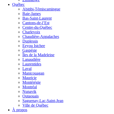
Québec
Abitibi-Témiscamingue
Baie-James
Bas-Saint-Laurent
Cantons-de-l’Est
Centre-du-Québec
Charlevoix
Chaudière-Appalaches
Duplessis
Eeyou Istchee
Gaspésie
Îles de la Madeleine
Lanaudière
Laurentides
Laval
Manicouagan
Mauricie
Montérégie
Montréal
Nunavik
Outaouais
Saguenay-Lac-Saint-Jean
Ville de Québec
À propos