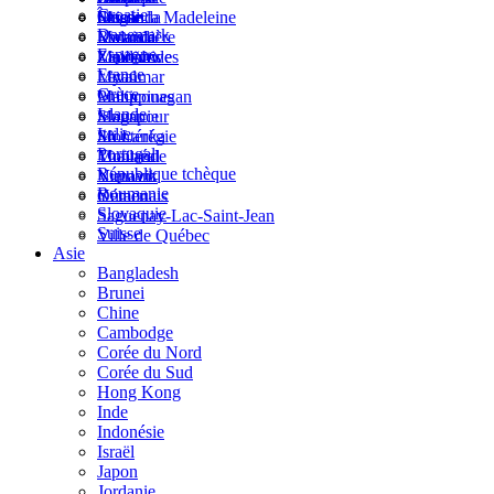
Croatie
Suisse
Macau
Ouganda
Îles de la Madeleine
Danemark
Malaisie
Rwanda
Lanaudière
Espagne
Maldives
Zimbabwe
Laurentides
France
Myanmar
Laval
Grèce
Philippines
Manicouagan
Islande
Singapour
Mauricie
Italie
Sri Lanka
Montérégie
Portugal
Thaïlande
Montréal
République tchèque
Vietnam
Nunavik
Roumanie
Yémen
Outaouais
Slovaquie
Saguenay-Lac-Saint-Jean
Suisse
Ville de Québec
Asie
Bangladesh
Brunei
Chine
Cambodge
Corée du Nord
Corée du Sud
Hong Kong
Inde
Indonésie
Israël
Japon
Jordanie