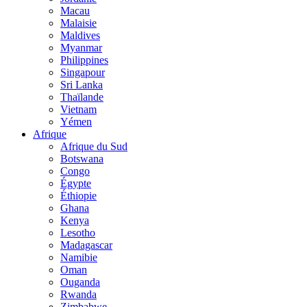
Macau
Malaisie
Maldives
Myanmar
Philippines
Singapour
Sri Lanka
Thaïlande
Vietnam
Yémen
Afrique
Afrique du Sud
Botswana
Congo
Égypte
Éthiopie
Ghana
Kenya
Lesotho
Madagascar
Namibie
Oman
Ouganda
Rwanda
Zimbabwe