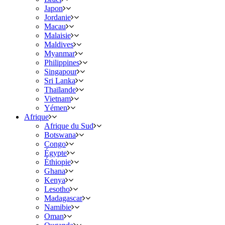
Japon
Jordanie
Macau
Malaisie
Maldives
Myanmar
Philippines
Singapour
Sri Lanka
Thaïlande
Vietnam
Yémen
Afrique
Afrique du Sud
Botswana
Congo
Égypte
Éthiopie
Ghana
Kenya
Lesotho
Madagascar
Namibie
Oman