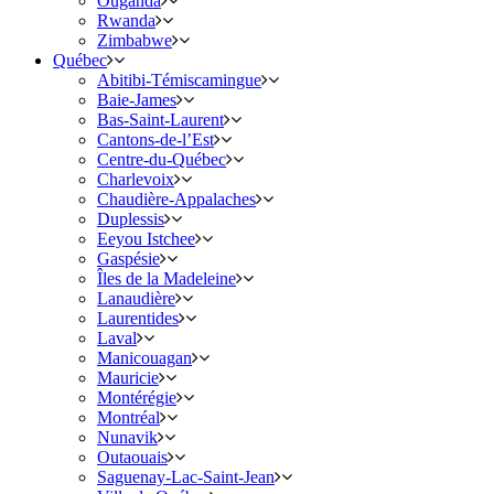
Ouganda
Rwanda
Zimbabwe
Québec
Abitibi-Témiscamingue
Baie-James
Bas-Saint-Laurent
Cantons-de-l’Est
Centre-du-Québec
Charlevoix
Chaudière-Appalaches
Duplessis
Eeyou Istchee
Gaspésie
Îles de la Madeleine
Lanaudière
Laurentides
Laval
Manicouagan
Mauricie
Montérégie
Montréal
Nunavik
Outaouais
Saguenay-Lac-Saint-Jean