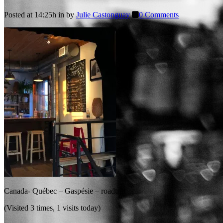
Posted at 14:25h
in
by
Julie Castonguay
0 Comments
Canada- Québec – Gaspésie – roadtrip
(Visited 3 times, 1 visits today)