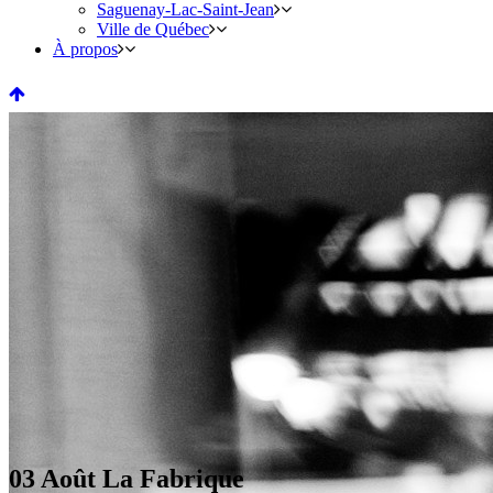
Saguenay-Lac-Saint-Jean
Ville de Québec
À propos
03 Août
La Fabrique