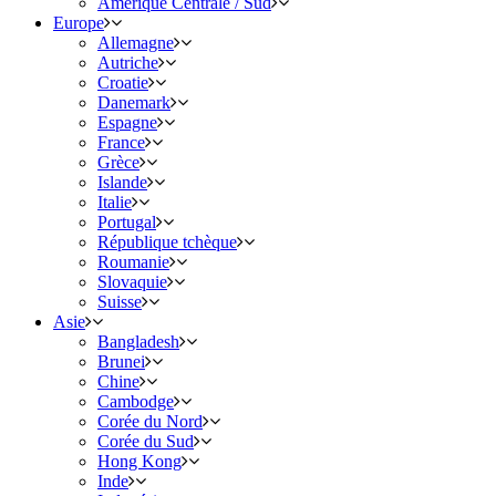
Amérique Centrale / Sud
Europe
Allemagne
Autriche
Croatie
Danemark
Espagne
France
Grèce
Islande
Italie
Portugal
République tchèque
Roumanie
Slovaquie
Suisse
Asie
Bangladesh
Brunei
Chine
Cambodge
Corée du Nord
Corée du Sud
Hong Kong
Inde