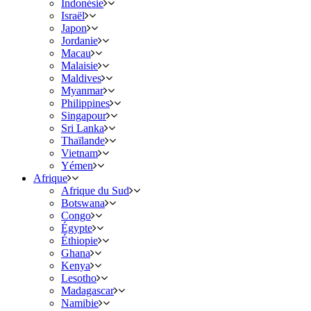
Indonésie
Israël
Japon
Jordanie
Macau
Malaisie
Maldives
Myanmar
Philippines
Singapour
Sri Lanka
Thaïlande
Vietnam
Yémen
Afrique
Afrique du Sud
Botswana
Congo
Égypte
Éthiopie
Ghana
Kenya
Lesotho
Madagascar
Namibie