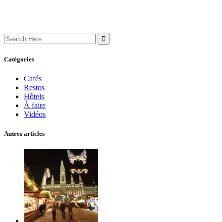
Search
for:
Catégories
Cafés
Restos
Hôtels
À faire
Vidéos
Autres articles