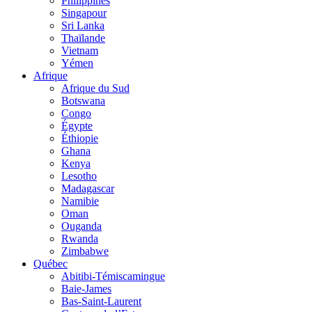
Philippines
Singapour
Sri Lanka
Thaïlande
Vietnam
Yémen
Afrique
Afrique du Sud
Botswana
Congo
Égypte
Éthiopie
Ghana
Kenya
Lesotho
Madagascar
Namibie
Oman
Ouganda
Rwanda
Zimbabwe
Québec
Abitibi-Témiscamingue
Baie-James
Bas-Saint-Laurent