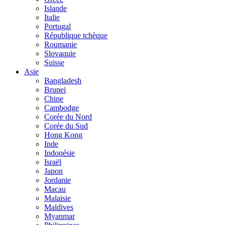
Islande
Italie
Portugal
République tchèque
Roumanie
Slovaquie
Suisse
Asie
Bangladesh
Brunei
Chine
Cambodge
Corée du Nord
Corée du Sud
Hong Kong
Inde
Indonésie
Israël
Japon
Jordanie
Macau
Malaisie
Maldives
Myanmar