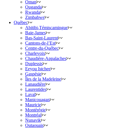
Oman
Ouganda
Rwanda
Zimbabwe
Québec
Abitibi-Témiscamingue
Baie-James
Bas-Saint-Laurent
Cantons-de-l’Est
Centre-du-Québec
Charlevoix
Chaudière-Appalaches
Duplessis
Eeyou Istchee
Gaspésie
Îles de la Madeleine
Lanaudière
Laurentides
Laval
Manicouagan
Mauricie
Montérégie
Montréal
Nunavik
Outaouais