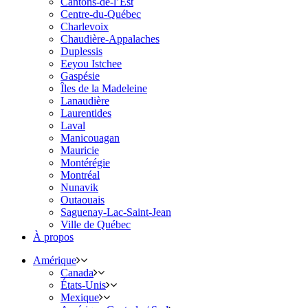
Cantons-de-l’Est
Centre-du-Québec
Charlevoix
Chaudière-Appalaches
Duplessis
Eeyou Istchee
Gaspésie
Îles de la Madeleine
Lanaudière
Laurentides
Laval
Manicouagan
Mauricie
Montérégie
Montréal
Nunavik
Outaouais
Saguenay-Lac-Saint-Jean
Ville de Québec
À propos
Amérique
Canada
États-Unis
Mexique