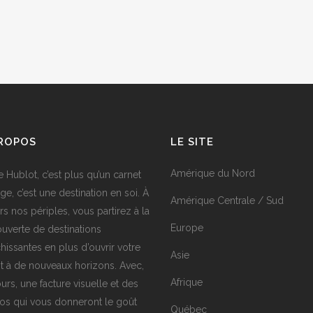
PROPOS
LE SITE
Amérique du Nord
e Hublot, c’est plus qu’un carnet
ge, c’est une destination en soi. À
Amérique Centrale / Sud
rs nos périples, vous partirez à la
Europe
uverte de destinations
chissantes en plus d’ouvrir votre
Asie
it à de nouveaux horizons. Avec,
Afrique
urs, une facture visuelle et des
os qui vous donneront le goût
Québec