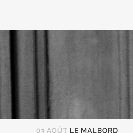
03 AOÛT
LE MALBORD