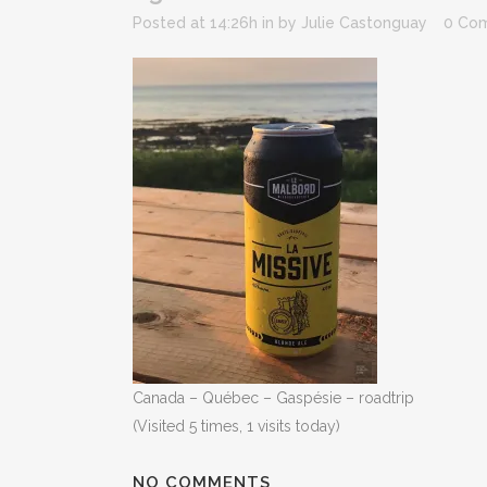
Posted at 14:26h
in
by
Julie Castonguay
0 Co
Canada – Québec – Gaspésie – roadtrip
(Visited 5 times, 1 visits today)
NO COMMENTS