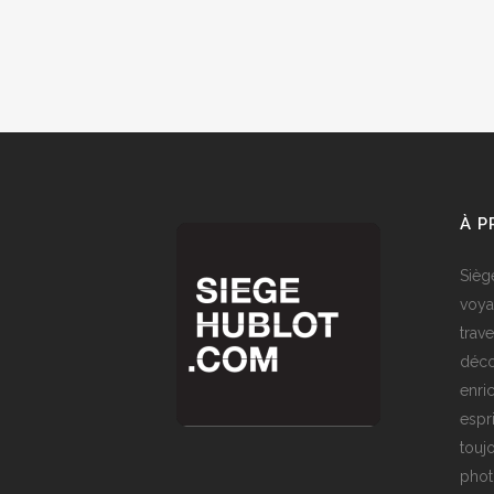
À 
Sièg
voya
trave
déco
enri
espr
toujo
phot