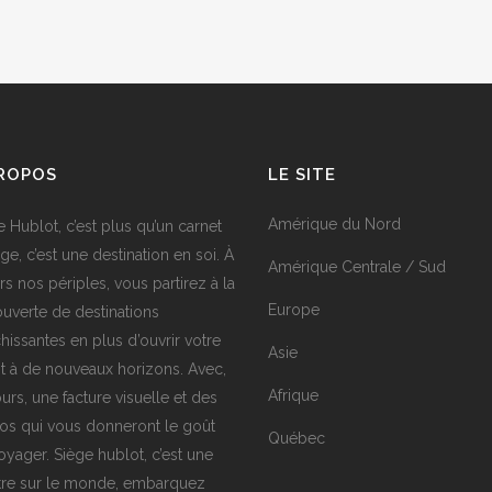
PROPOS
LE SITE
Amérique du Nord
e Hublot, c’est plus qu’un carnet
ge, c’est une destination en soi. À
Amérique Centrale / Sud
rs nos périples, vous partirez à la
Europe
uverte de destinations
chissantes en plus d’ouvrir votre
Asie
it à de nouveaux horizons. Avec,
Afrique
urs, une facture visuelle et des
os qui vous donneront le goût
Québec
oyager. Siège hublot, c’est une
tre sur le monde, embarquez