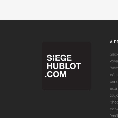
À 
Sièg
voya
trave
déco
enri
espr
toujo
phot
de v
fenê