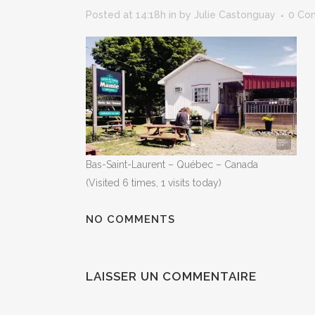
Posted at 14:18h
in
by
Julie Castonguay
0 Co
Bas-Saint-Laurent – Québec – Canada
(Visited 6 times, 1 visits today)
NO COMMENTS
LAISSER UN COMMENTAIRE