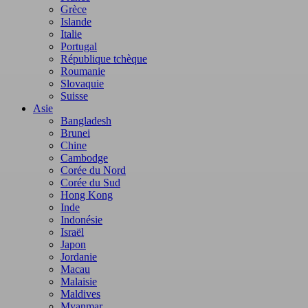
Grèce
Islande
Italie
Portugal
République tchèque
Roumanie
Slovaquie
Suisse
Asie
Bangladesh
Brunei
Chine
Cambodge
Corée du Nord
Corée du Sud
Hong Kong
Inde
Indonésie
Israël
Japon
Jordanie
Macau
Malaisie
Maldives
Myanmar