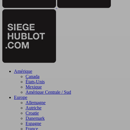
Amérique
Canada
États-Unis
Mexique
Amérique Centrale / Sud
Europe
Allemagne
Autriche
Croatie
Danemark
Espagne
France