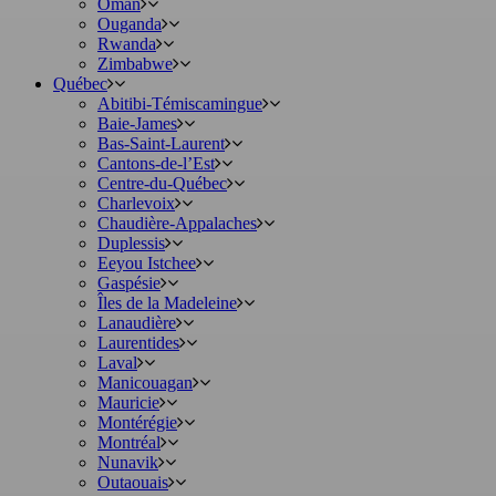
Oman
Ouganda
Rwanda
Zimbabwe
Québec
Abitibi-Témiscamingue
Baie-James
Bas-Saint-Laurent
Cantons-de-l’Est
Centre-du-Québec
Charlevoix
Chaudière-Appalaches
Duplessis
Eeyou Istchee
Gaspésie
Îles de la Madeleine
Lanaudière
Laurentides
Laval
Manicouagan
Mauricie
Montérégie
Montréal
Nunavik
Outaouais