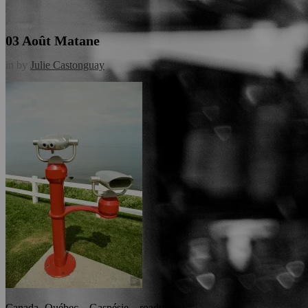
03 Août
Matane
in
by
Julie Castonguay
Canada- Québec – Gaspésie – roadtrip