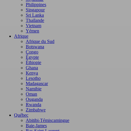
Philippines
Singapour
Sri Lanka
Thaïlande
Vietnam
Yémen
Afrique
Afrique du Sud
Botswana
Congo
Égypte
Éthiopie
Ghana
Kenya
Lesotho
Madagascar
Namibie
Oman
Ouganda
Rwanda
Zimbabwe
Québec
Abitibi-Témiscamingue
Baie-James
Bas-Saint-Laurent