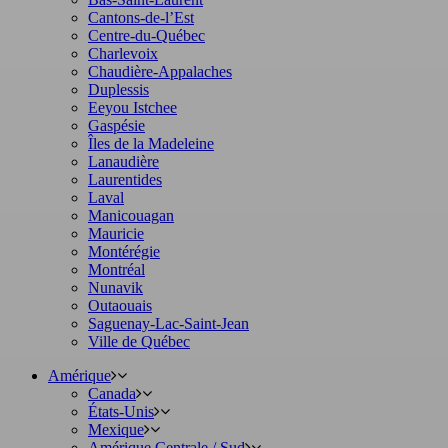
Cantons-de-l’Est
Centre-du-Québec
Charlevoix
Chaudière-Appalaches
Duplessis
Eeyou Istchee
Gaspésie
Îles de la Madeleine
Lanaudière
Laurentides
Laval
Manicouagan
Mauricie
Montérégie
Montréal
Nunavik
Outaouais
Saguenay-Lac-Saint-Jean
Ville de Québec
Amérique
Canada
États-Unis
Mexique
Amérique Centrale / Sud