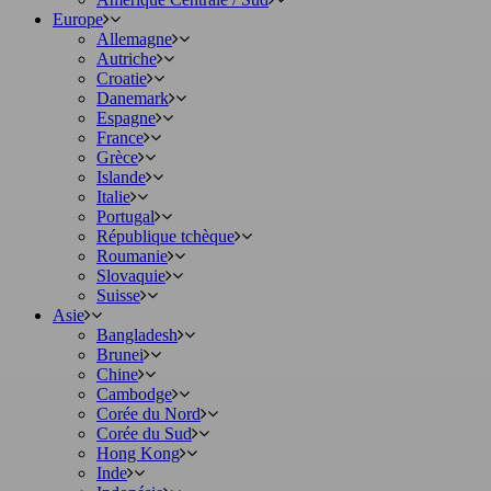
Europe
Allemagne
Autriche
Croatie
Danemark
Espagne
France
Grèce
Islande
Italie
Portugal
République tchèque
Roumanie
Slovaquie
Suisse
Asie
Bangladesh
Brunei
Chine
Cambodge
Corée du Nord
Corée du Sud
Hong Kong
Inde