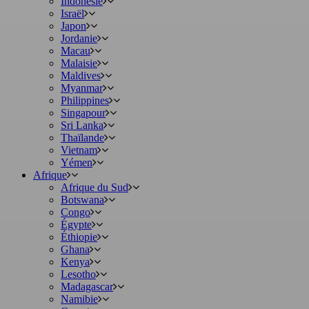
Indonésie
Israël
Japon
Jordanie
Macau
Malaisie
Maldives
Myanmar
Philippines
Singapour
Sri Lanka
Thaïlande
Vietnam
Yémen
Afrique
Afrique du Sud
Botswana
Congo
Égypte
Éthiopie
Ghana
Kenya
Lesotho
Madagascar
Namibie