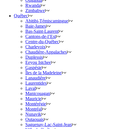
Ouganda
Rwanda
Zimbabwe
Québec
Abitibi-Témiscamingue
Baie-James
Bas-Saint-Laurent
Cantons-de-l’Est
Centre-du-Québec
Charlevoix
Chaudière-Appalaches
Duplessis
Eeyou Istchee
Gaspésie
Îles de la Madeleine
Lanaudière
Laurentides
Laval
Manicouagan
Mauricie
Montérégie
Montréal
Nunavik
Outaouais
Saguenay-Lac-Saint-Jean