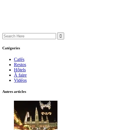
Search
for:
Catégories
Cafés
Restos
Hôtels
À faire
Vidéos
Autres articles