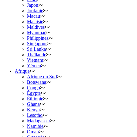
Japon
Jordanie
Macau
Malaisie
Maldives
Myanmar
Philippines
Singapour
Sri Lanka
Thaïlande
Vietnam
Yémen
Afrique
Afrique du Sud
Botswana
Congo
Égypte
Éthiopie
Ghana
Kenya
Lesotho
Madagascar
Namibie
Oman