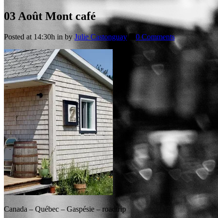
03 Août
Mont café
Posted at 14:30h
in
by
Julie Castonguay
0 Comments
Canada – Québec – Gaspésie – roadtrip