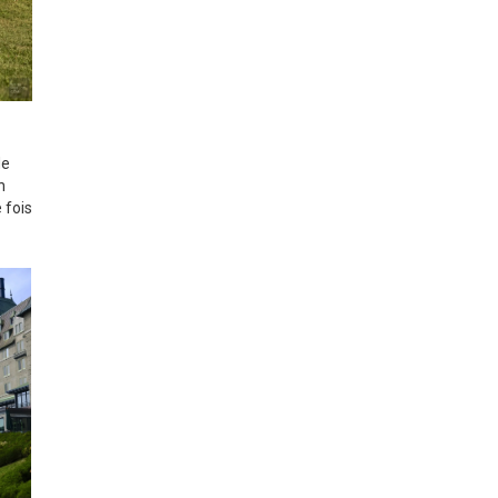
de
n
 fois