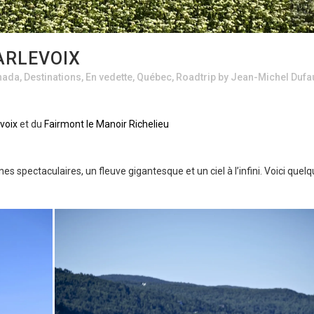
ARLEVOIX
nada
,
Destinations
,
En vedette
,
Québec
,
Roadtrip
by
Jean-Michel Dufa
voix
et du
Fairmont le Manoir Richelieu
 spectaculaires, un fleuve gigantesque et un ciel à l’infini. Voici quel