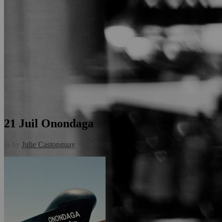
21 Juil
Onondaga
in
by
Julie Castonguay