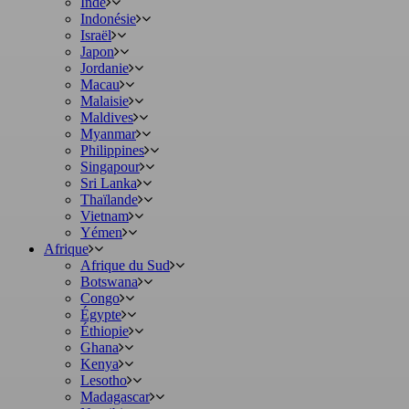
Inde
Indonésie
Israël
Japon
Jordanie
Macau
Malaisie
Maldives
Myanmar
Philippines
Singapour
Sri Lanka
Thaïlande
Vietnam
Yémen
Afrique
Afrique du Sud
Botswana
Congo
Égypte
Éthiopie
Ghana
Kenya
Lesotho
Madagascar