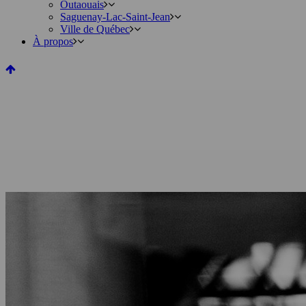
Outaouais
Saguenay-Lac-Saint-Jean
Ville de Québec
À propos