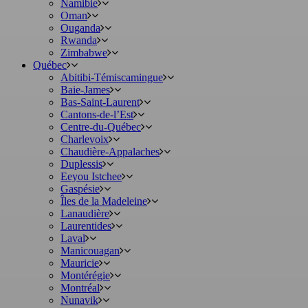
Namibie
Oman
Ouganda
Rwanda
Zimbabwe
Québec
Abitibi-Témiscamingue
Baie-James
Bas-Saint-Laurent
Cantons-de-l’Est
Centre-du-Québec
Charlevoix
Chaudière-Appalaches
Duplessis
Eeyou Istchee
Gaspésie
Îles de la Madeleine
Lanaudière
Laurentides
Laval
Manicouagan
Mauricie
Montérégie
Montréal
Nunavik