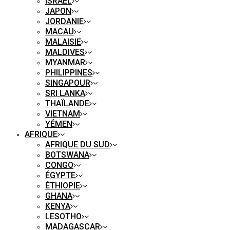
ISRAËL
JAPON
JORDANIE
MACAU
MALAISIE
MALDIVES
MYANMAR
PHILIPPINES
SINGAPOUR
SRI LANKA
THAÏLANDE
VIETNAM
YÉMEN
AFRIQUE
AFRIQUE DU SUD
BOTSWANA
CONGO
ÉGYPTE
ÉTHIOPIE
GHANA
KENYA
LESOTHO
MADAGASCAR