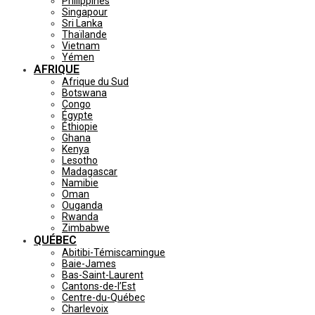
Philippines
Singapour
Sri Lanka
Thaïlande
Vietnam
Yémen
AFRIQUE
Afrique du Sud
Botswana
Congo
Égypte
Éthiopie
Ghana
Kenya
Lesotho
Madagascar
Namibie
Oman
Ouganda
Rwanda
Zimbabwe
QUÉBEC
Abitibi-Témiscamingue
Baie-James
Bas-Saint-Laurent
Cantons-de-l’Est
Centre-du-Québec
Charlevoix