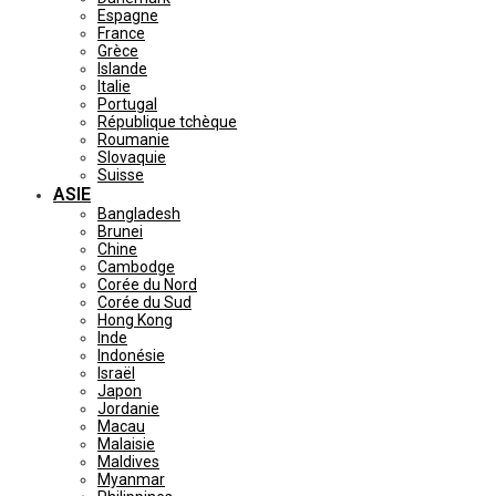
Espagne
France
Grèce
Islande
Italie
Portugal
République tchèque
Roumanie
Slovaquie
Suisse
ASIE
Bangladesh
Brunei
Chine
Cambodge
Corée du Nord
Corée du Sud
Hong Kong
Inde
Indonésie
Israël
Japon
Jordanie
Macau
Malaisie
Maldives
Myanmar