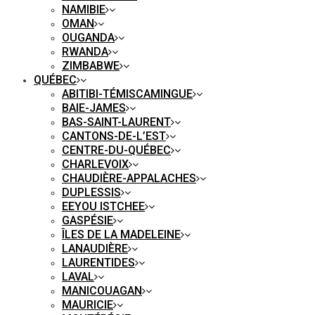
NAMIBIE
OMAN
OUGANDA
RWANDA
ZIMBABWE
QUÉBEC
ABITIBI-TÉMISCAMINGUE
BAIE-JAMES
BAS-SAINT-LAURENT
CANTONS-DE-L’EST
CENTRE-DU-QUÉBEC
CHARLEVOIX
CHAUDIÈRE-APPALACHES
DUPLESSIS
EEYOU ISTCHEE
GASPÉSIE
ÎLES DE LA MADELEINE
LANAUDIÈRE
LAURENTIDES
LAVAL
MANICOUAGAN
MAURICIE