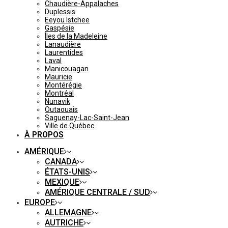
Chaudière-Appalaches
Duplessis
Eeyou Istchee
Gaspésie
Îles de la Madeleine
Lanaudière
Laurentides
Laval
Manicouagan
Mauricie
Montérégie
Montréal
Nunavik
Outaouais
Saguenay-Lac-Saint-Jean
Ville de Québec
À PROPOS
AMÉRIQUE
CANADA
ÉTATS-UNIS
MEXIQUE
AMÉRIQUE CENTRALE / SUD
EUROPE
ALLEMAGNE
AUTRICHE