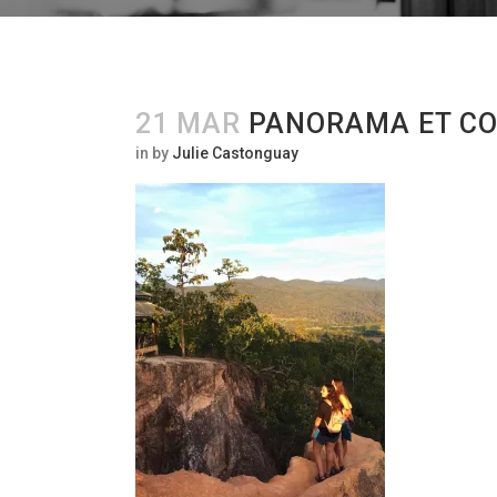
21 MAR
PANORAMA ET COU
in
by
Julie Castonguay