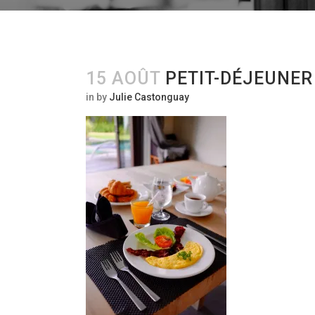
15 AOÛT
PETIT-DÉJEUNER
in
by
Julie Castonguay