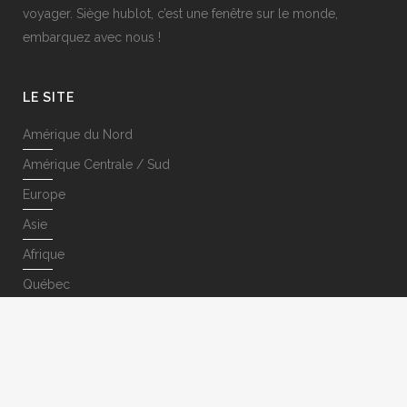
voyager. Siège hublot, c’est une fenêtre sur le monde,
embarquez avec nous !
LE SITE
Amérique du Nord
Amérique Centrale / Sud
Europe
Asie
Afrique
Québec
SUIVEZ-NOUS