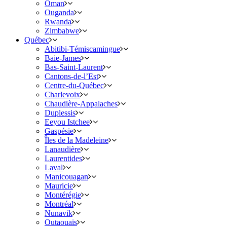
Oman
Ouganda
Rwanda
Zimbabwe
Québec
Abitibi-Témiscamingue
Baie-James
Bas-Saint-Laurent
Cantons-de-l’Est
Centre-du-Québec
Charlevoix
Chaudière-Appalaches
Duplessis
Eeyou Istchee
Gaspésie
Îles de la Madeleine
Lanaudière
Laurentides
Laval
Manicouagan
Mauricie
Montérégie
Montréal
Nunavik
Outaouais