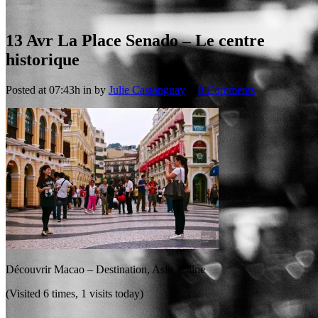
13 Avr
La Place Senado – Le centre
historique
Posted at 07:43h
in
by
Julie Castonguay
0 Comments
Découvrir Macao – Destination, Asie, Chine
(Visited 6 times, 1 visits today)