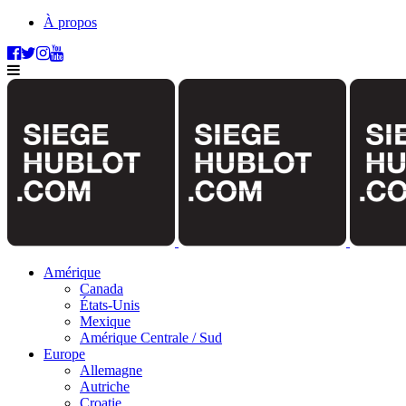
À propos
Amérique
Canada
États-Unis
Mexique
Amérique Centrale / Sud
Europe
Allemagne
Autriche
Croatie