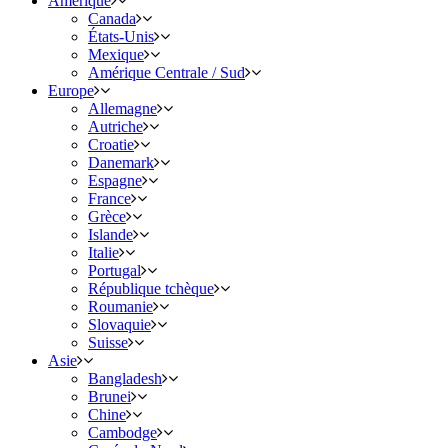
Amérique
Canada
États-Unis
Mexique
Amérique Centrale / Sud
Europe
Allemagne
Autriche
Croatie
Danemark
Espagne
France
Grèce
Islande
Italie
Portugal
République tchèque
Roumanie
Slovaquie
Suisse
Asie
Bangladesh
Brunei
Chine
Cambodge