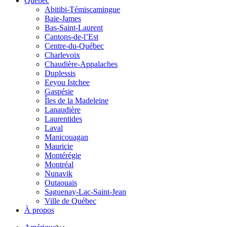
Québec
Abitibi-Témiscamingue
Baie-James
Bas-Saint-Laurent
Cantons-de-l’Est
Centre-du-Québec
Charlevoix
Chaudière-Appalaches
Duplessis
Eeyou Istchee
Gaspésie
Îles de la Madeleine
Lanaudière
Laurentides
Laval
Manicouagan
Mauricie
Montérégie
Montréal
Nunavik
Outaouais
Saguenay-Lac-Saint-Jean
Ville de Québec
À propos