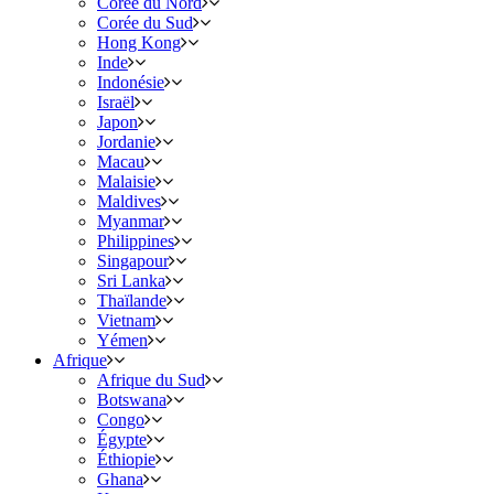
Corée du Nord
Corée du Sud
Hong Kong
Inde
Indonésie
Israël
Japon
Jordanie
Macau
Malaisie
Maldives
Myanmar
Philippines
Singapour
Sri Lanka
Thaïlande
Vietnam
Yémen
Afrique
Afrique du Sud
Botswana
Congo
Égypte
Éthiopie
Ghana