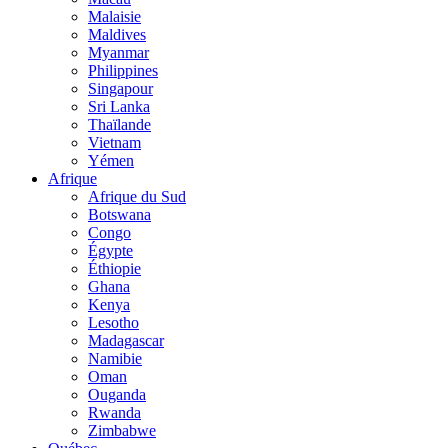
Malaisie
Maldives
Myanmar
Philippines
Singapour
Sri Lanka
Thaïlande
Vietnam
Yémen
Afrique
Afrique du Sud
Botswana
Congo
Égypte
Éthiopie
Ghana
Kenya
Lesotho
Madagascar
Namibie
Oman
Ouganda
Rwanda
Zimbabwe