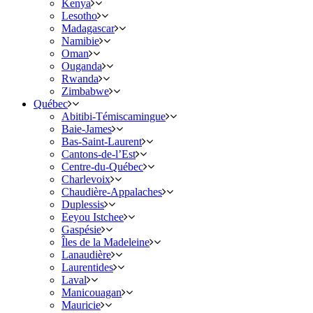
Kenya
Lesotho
Madagascar
Namibie
Oman
Ouganda
Rwanda
Zimbabwe
Québec
Abitibi-Témiscamingue
Baie-James
Bas-Saint-Laurent
Cantons-de-l’Est
Centre-du-Québec
Charlevoix
Chaudière-Appalaches
Duplessis
Eeyou Istchee
Gaspésie
Îles de la Madeleine
Lanaudière
Laurentides
Laval
Manicouagan
Mauricie