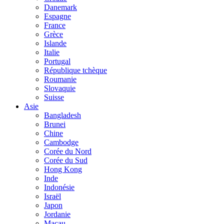
Danemark
Espagne
France
Grèce
Islande
Italie
Portugal
République tchèque
Roumanie
Slovaquie
Suisse
Asie
Bangladesh
Brunei
Chine
Cambodge
Corée du Nord
Corée du Sud
Hong Kong
Inde
Indonésie
Israël
Japon
Jordanie
Macau