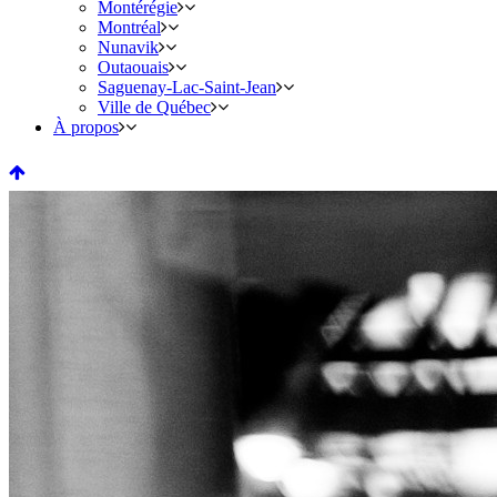
Montérégie
Montréal
Nunavik
Outaouais
Saguenay-Lac-Saint-Jean
Ville de Québec
À propos