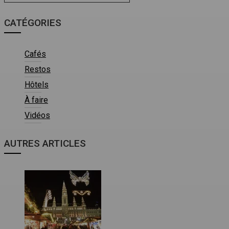
CATÉGORIES
Cafés
Restos
Hôtels
À faire
Vidéos
AUTRES ARTICLES