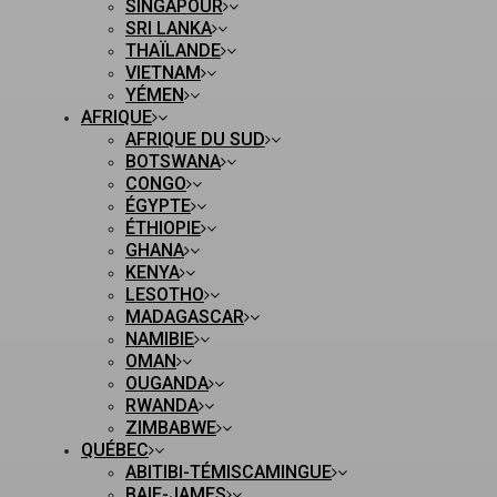
SINGAPOUR
SRI LANKA
THAÏLANDE
VIETNAM
YÉMEN
AFRIQUE
AFRIQUE DU SUD
BOTSWANA
CONGO
ÉGYPTE
ÉTHIOPIE
GHANA
KENYA
LESOTHO
MADAGASCAR
NAMIBIE
OMAN
OUGANDA
RWANDA
ZIMBABWE
QUÉBEC
ABITIBI-TÉMISCAMINGUE
BAIE-JAMES