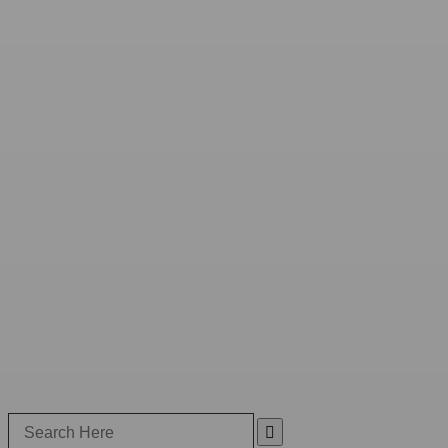
Search
for: