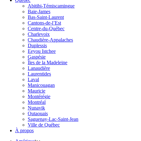
Québec
Abitibi-Témiscamingue
Baie-James
Bas-Saint-Laurent
Cantons-de-l’Est
Centre-du-Québec
Charlevoix
Chaudière-Appalaches
Duplessis
Eeyou Istchee
Gaspésie
Îles de la Madeleine
Lanaudière
Laurentides
Laval
Manicouagan
Mauricie
Montérégie
Montréal
Nunavik
Outaouais
Saguenay-Lac-Saint-Jean
Ville de Québec
À propos