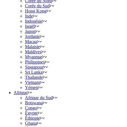
Corée du Nord
Corée du Sud
Hong Kong
Inde
Indonésie
Israël
Japon
Jordanie
Macau
Malaisie
Maldives
Myanmar
Philippines
Singapour
Sri Lanka
Thaïlande
Vietnam
Yémen
Afrique
Afrique du Sud
Botswana
Congo
Égypte
Éthiopie
Ghana