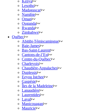
Kenya
Lesotho
Madagascar
Namibie
Oman
Ouganda
Rwanda
Zimbabwe
Québec
Abitibi-Témiscamingue
Baie-James
Bas-Saint-Laurent
Cantons-de-l’Est
Centre-du-Québec
Charlevoix
Chaudière-Appalaches
Duplessis
Eeyou Istchee
Gaspésie
Îles de la Madeleine
Lanaudière
Laurentides
Laval
Manicouagan
Mauricie