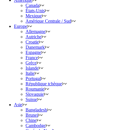
Amérique
Canada
États-Unis
Mexique
Amérique Centrale / Sud
Europe
Allemagne
Autriche
Croatie
Danemark
Espagne
France
Grèce
Islande
Italie
Portugal
République tchèque
Roumanie
Slovaquie
Suisse
Asie
Bangladesh
Brunei
Chine
Cambodge