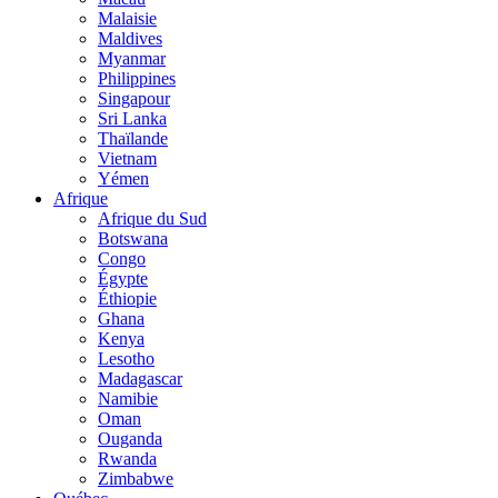
Malaisie
Maldives
Myanmar
Philippines
Singapour
Sri Lanka
Thaïlande
Vietnam
Yémen
Afrique
Afrique du Sud
Botswana
Congo
Égypte
Éthiopie
Ghana
Kenya
Lesotho
Madagascar
Namibie
Oman
Ouganda
Rwanda
Zimbabwe