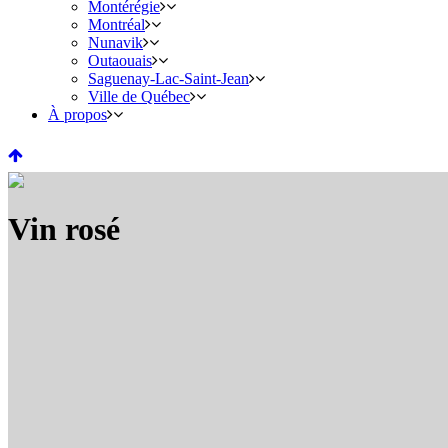
Montérégie
Montréal
Nunavik
Outaouais
Saguenay-Lac-Saint-Jean
Ville de Québec
À propos
Vin rosé