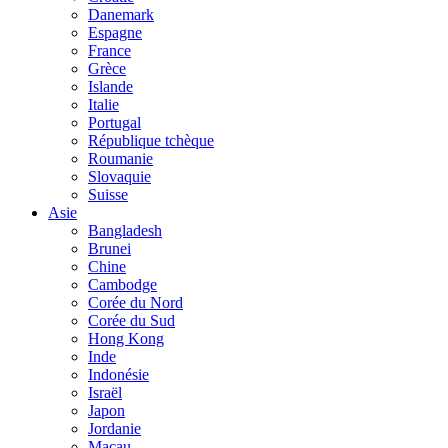
Danemark
Espagne
France
Grèce
Islande
Italie
Portugal
République tchèque
Roumanie
Slovaquie
Suisse
Asie
Bangladesh
Brunei
Chine
Cambodge
Corée du Nord
Corée du Sud
Hong Kong
Inde
Indonésie
Israël
Japon
Jordanie
Macau