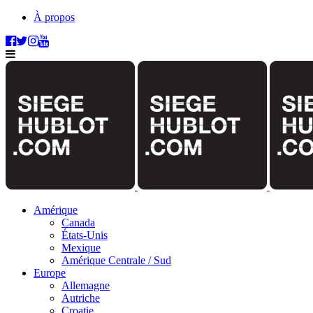
À propos
Amérique
Canada
États-Unis
Mexique
Amérique Centrale / Sud
Europe
Allemagne
Autriche
Croatie