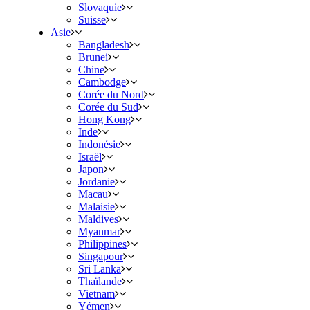
Slovaquie
Suisse
Asie
Bangladesh
Brunei
Chine
Cambodge
Corée du Nord
Corée du Sud
Hong Kong
Inde
Indonésie
Israël
Japon
Jordanie
Macau
Malaisie
Maldives
Myanmar
Philippines
Singapour
Sri Lanka
Thaïlande
Vietnam
Yémen