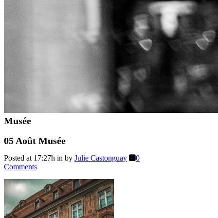
Musée
05 Août
Musée
Posted at 17:27h
in
by
Julie Castonguay
0
Comments