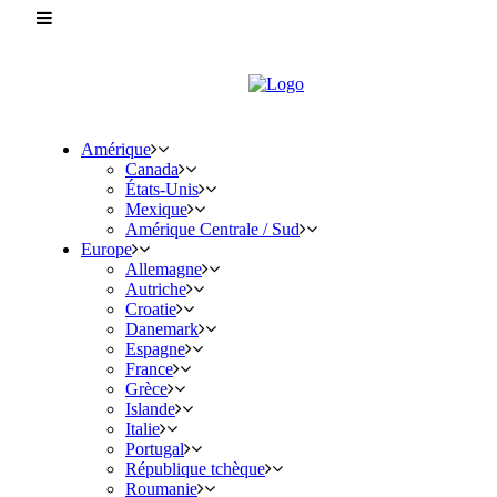
Amérique
Canada
États-Unis
Mexique
Amérique Centrale / Sud
Europe
Allemagne
Autriche
Croatie
Danemark
Espagne
France
Grèce
Islande
Italie
Portugal
République tchèque
Roumanie