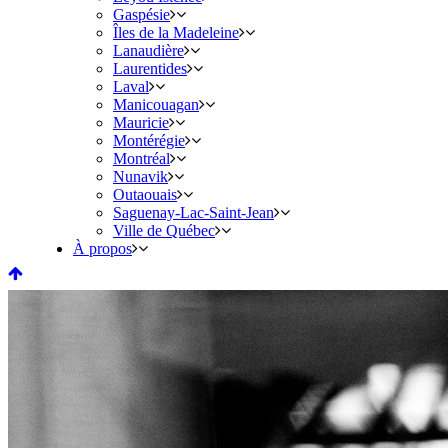
Gaspésie
Îles de la Madeleine
Lanaudière
Laurentides
Laval
Manicouagan
Mauricie
Montérégie
Montréal
Nunavik
Outaouais
Saguenay-Lac-Saint-Jean
Ville de Québec
À propos