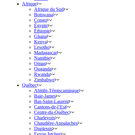
Afrique
Afrique du Sud
Botswana
Congo
Égypte
Éthiopie
Ghana
Kenya
Lesotho
Madagascar
Namibie
Oman
Ouganda
Rwanda
Zimbabwe
Québec
Abitibi-Témiscamingue
Baie-James
Bas-Saint-Laurent
Cantons-de-l’Est
Centre-du-Québec
Charlevoix
Chaudière-Appalaches
Duplessis
Eeyou Istchee