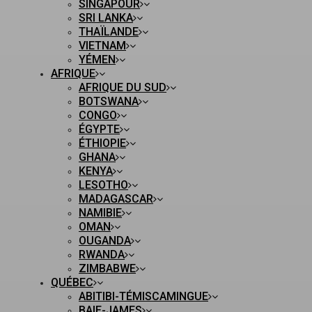
SINGAPOUR
SRI LANKA
THAÏLANDE
VIETNAM
YÉMEN
AFRIQUE
AFRIQUE DU SUD
BOTSWANA
CONGO
ÉGYPTE
ÉTHIOPIE
GHANA
KENYA
LESOTHO
MADAGASCAR
NAMIBIE
OMAN
OUGANDA
RWANDA
ZIMBABWE
QUÉBEC
ABITIBI-TÉMISCAMINGUE
BAIE-JAMES