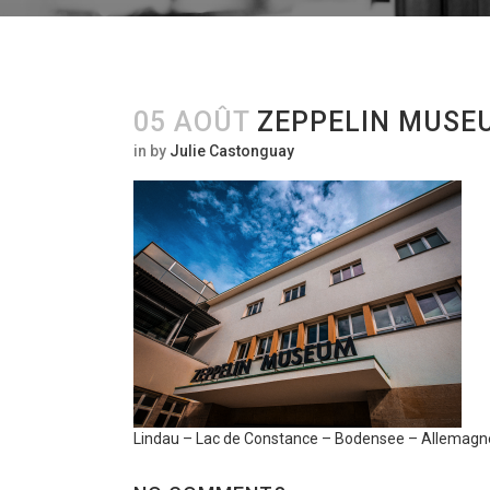
05 AOÛT
ZEPPELIN MUSE
in
by
Julie Castonguay
Lindau – Lac de Constance – Bodensee – Allemagne