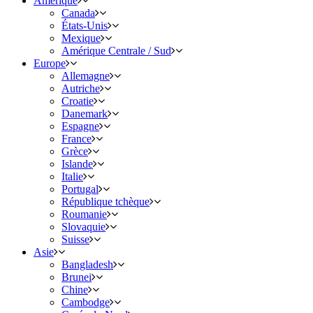
Amérique
Canada
États-Unis
Mexique
Amérique Centrale / Sud
Europe
Allemagne
Autriche
Croatie
Danemark
Espagne
France
Grèce
Islande
Italie
Portugal
République tchèque
Roumanie
Slovaquie
Suisse
Asie
Bangladesh
Brunei
Chine
Cambodge