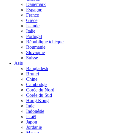
Danemark
Espagne
France
Grèce
Islande
Italie
Portugal
République tchèque
Roumanie
Slovaquie
Suisse
Asie
Bangladesh
Brunei
Chine
Cambodge
Corée du Nord
Corée du Sud
Hong Kong
Inde
Indonésie
Israël
Japon
Jordanie
Macau