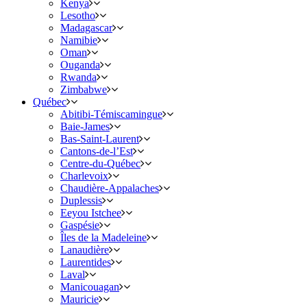
Kenya
Lesotho
Madagascar
Namibie
Oman
Ouganda
Rwanda
Zimbabwe
Québec
Abitibi-Témiscamingue
Baie-James
Bas-Saint-Laurent
Cantons-de-l’Est
Centre-du-Québec
Charlevoix
Chaudière-Appalaches
Duplessis
Eeyou Istchee
Gaspésie
Îles de la Madeleine
Lanaudière
Laurentides
Laval
Manicouagan
Mauricie