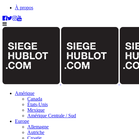
À propos
Amérique
Canada
États-Unis
Mexique
Amérique Centrale / Sud
Europe
Allemagne
Autriche
Croatie