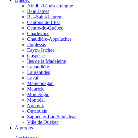
Québec
Abitibi-Témiscamingue
Baie-James
Bas-Saint-Laurent
Cantons-de-l’Est
Centre-du-Québec
Charlevoix
Chaudière-Appalaches
Duplessis
Eeyou Istchee
Gaspésie
Îles de la Madeleine
Lanaudière
Laurentides
Laval
Manicouagan
Mauricie
Montérégie
Montréal
Nunavik
Outaouais
Saguenay-Lac-Saint-Jean
Ville de Québec
À propos