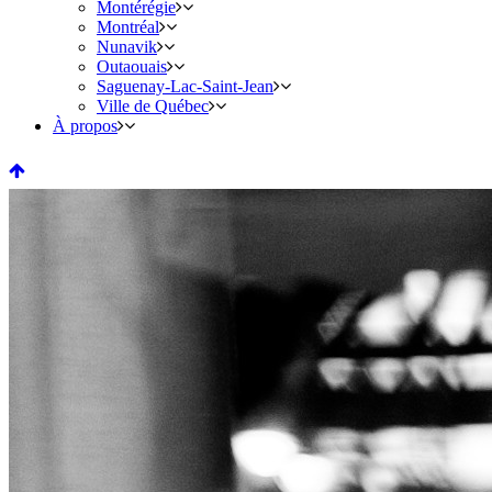
Montérégie
Montréal
Nunavik
Outaouais
Saguenay-Lac-Saint-Jean
Ville de Québec
À propos