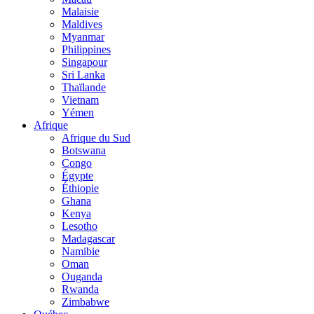
Malaisie
Maldives
Myanmar
Philippines
Singapour
Sri Lanka
Thaïlande
Vietnam
Yémen
Afrique
Afrique du Sud
Botswana
Congo
Égypte
Éthiopie
Ghana
Kenya
Lesotho
Madagascar
Namibie
Oman
Ouganda
Rwanda
Zimbabwe