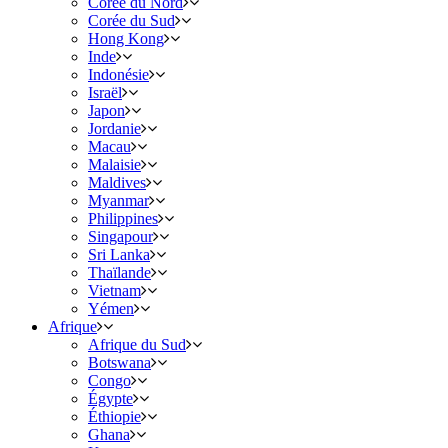
Corée du Nord
Corée du Sud
Hong Kong
Inde
Indonésie
Israël
Japon
Jordanie
Macau
Malaisie
Maldives
Myanmar
Philippines
Singapour
Sri Lanka
Thaïlande
Vietnam
Yémen
Afrique
Afrique du Sud
Botswana
Congo
Égypte
Éthiopie
Ghana